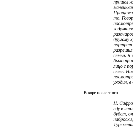
пришел к
маленькая
Прощаясь
то. Гово
посмотре
задумчиво
разочаро
другому 
портрет.
разрешил
семьи. Я
было при
лицо с п
связь. Н
посмотре
уходил, в
Вскоре после этого.
Н. Сафро
еду в эт
будет, он
наброски
Туркмени