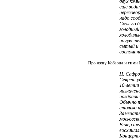
двух ком
еще води
перегово
надо соо
Сколько 
голодный
холодиль
почувство
сытый и 
воспомин
Про жену Кобзона и гимн 
Н. Сафро
Секрет у
10-летии
назначено
поздрави
Обычно т
столько 
Замечате
московск
Вечер ше
восхищал
Концертн