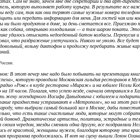
натах. Сам не знаю, зачем мне две секретарши и два арт-дирек
тель, которую выполняет работу курьера. В результате все ва
ры веду сам, так как они теряют самые нужные номера телефон
бщить или передать информацию для меня. Для гостей чая или ко
бы ни было продуктов в доме, за день сметается все. Приезжаю 
 как собака, открываю холодильник — а там шаром покати. Этой
нике удалось отыскать недоеденный батон колбасы. Перекусив и 
вал, что раздражение улетучилось. Никого не уволю. Все будет 
довольный, возьму диктофон и продолжу перебирать живые ка
аний.
России.
нов: В этот вечер мне надо было побывать на презентации кни
спеха«, которую проводила Московская гильдия ресторанов в Муз
радио »Рокс« в клубе ресторана »Мираж« и на юбилее Нелли Коб
 на 18 часов. Полагая, что успею везде, сначала отправился в 
ть жену легендарного Иосифа Давыдовича с юбилеем и подарить
акие празднества устраивают в »Метрополе«, но на этот раз 
народу, что выбрали самый большой зал в Москве, дабы поместит
льно, что есть такие счастливые люди, которые могут собрать 
ий бомонд. Драматические артисты, политики, эстрадные и тел
л своим чередом, звезды сменяли одна другую, все поздравляли Н
ись ее красотой, женщины мужем, благодаря которому эта крас
ая программа продолжалась. И вот на сцену вышли Левон Огане