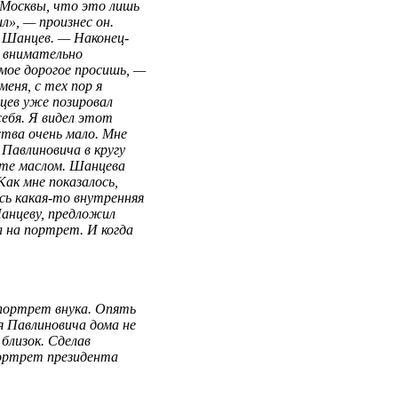
й Москвы, что это лишь
л», — произнес он.
я Шанцев. — Наконец-
ч внимательно
мое дорогое просишь, —
меня, с тех пор я
цев уже позировал
себя. Я видел этот
ства очень мало. Мне
Павлиновича в кругу
боте маслом. Шанцева
Как мне показалось,
ась
какая-то
внутренняя
Шанцеву, предложил
 на портрет. И когда
портрет внука. Опять
я Павлиновича дома не
близок. Сделав
портрет президента