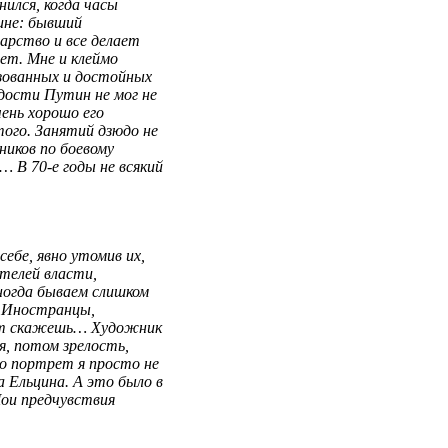
ился, когда часы
ине: бывший
арство и все делает
ет. Мне и клеймо
азованных и достойных
дости Путин не мог не
чень хорошо его
того. Занятий дзюдо не
ников по боевому
лы… В
70-е
годы не всякий
себе, явно утомив их,
ителей власти,
ногда бываем слишком
 Иностранцы,
 тут скажешь… Художник
, потом зрелость,
го портрет я просто не
а Ельцина. А это было в
Мои предчувствия