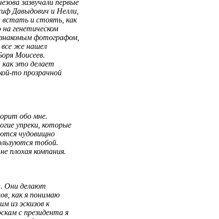
езова зазвучали первые
сиф Давыдович и Нелли,
 встать и стоять, как
о на генетическом
о знакомым фотографом,
 все же нашел
Боря Моисеев.
 как это делает
кой-то
прозрачной
ворит обо мне.
огие упреки, которые
раются чудовищно
ользуются тобой.
не плохая компания.
«. Они делают
ов, как я понимаю
м из эскизов к
скам с президента я