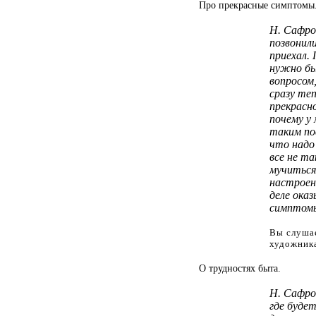
Про прекрасные симптомы
Н. Сафро
позвонил
приехал. 
нужно бы
вопросом
сразу те
прекрасн
почему у 
таким по
что надо
все не т
мучиться
настроен
деле ока
симптом
Вы слуша
художник
О трудностях быта.
Н. Сафро
где будет