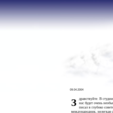
09.04.2004
дравствуйте. В студи
З
нас будет очень необ
писал в глубоко сове
международник, нелегкая с