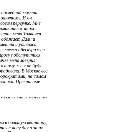
 последний момент
 занятому. И он
юсовом переулке. Мне
нимавшийся этим
ретил меня Толкачев
, обожает Дали и
менты и удивился,
был слегка обескуражен
просу подступиться,
чев меня заверил:
к тому же я не буду
радовала. В Москве все
бюрократами, на самом
вописи. Прекрасные
ывки из книги мемуаров
м в большую квартиру,
ся с часу дня в этих