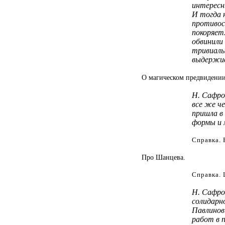
интересн
И тогда 
противос
покоряет.
обвинили 
тривиаль
выдержив
О магическом предвидении
Н. Сафро
все же ч
пришла в
формы и 
Справка. 
Про Шанцева.
Справка.
Н. Сафро
солидарн
Павлинови
работ в п