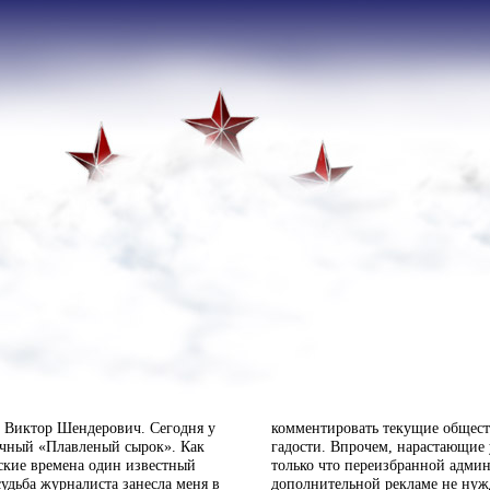
и Виктор Шендерович. Сегодня у
комментировать текущие общес
ычный «Плавленый сырок». Как
гадости. Впрочем, нарастающие
тские времена один известный
только что переизбранной админ
удьба журналиста занесла меня в
дополнительной рекламе не нужд