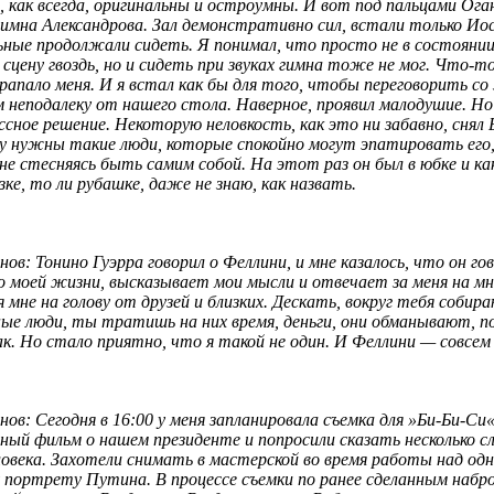
, как всегда, оригинальны и остроумны. И вот под пальцами Оган
гимна Александрова. Зал демонстративно сил, встали только Ио
ьные продолжали сидеть. Я понимал, что просто не в состоянии
сцену гвоздь, но и сидеть при звуках гимна тоже не мог. Что-т
арапало меня. И я встал как бы для того, чтобы переговорить с
 неподалеку от нашего стола. Наверное, проявил малодушие. Но
сное решение. Некоторую неловкость, как это ни забавно, снял 
 нужны такие люди, которые спокойно могут эпатировать его,
 не стесняясь быть самим собой. На этот раз он был в юбке и
ка
зке, то ли рубашке, даже не знаю, как назвать.
ов: Тонино Гуэрра говорил о Феллини, и мне казалось, что он го
о моей жизни, высказывает мои мысли и отвечает за меня на мн
 мне на голову от друзей и близких. Дескать, вокруг тебя соби
е люди, ты тратишь на них время, деньги, они обманывают, п
к. Но стало приятно, что я такой не один. И Феллини — совсем 
ов: Сегодня в 16:00 у меня запланировала съемка для »Би-Би-Си
тный
фильм о нашем президенте и попросили сказать несколько сл
овека. Захотели снимать в мастерской во время работы над одни
 портрету Путина. В процессе съемки по ранее сделанным набро