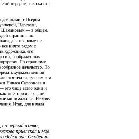
ький перерыв, так сказать,
 девицами, с Пьером
гачевой, Церетели,
м Шамановым — в общем,
аждой страницы по
аса, для тех, кому не
 все ничто рядом с
ик художника, его
оссии, изображенных
портретах. По странному
нообразное начальство. По
передать художественной
асается текста, тут нам сам
нажи Никаса Сафронова и
— это чаще всего одни и
 как мне, признаюсь, не
амые минимальные. Не хочу
ления. Итак, для начала
 на первый взгляд,
ужкова привлекал и мое
воздействие. Особенно