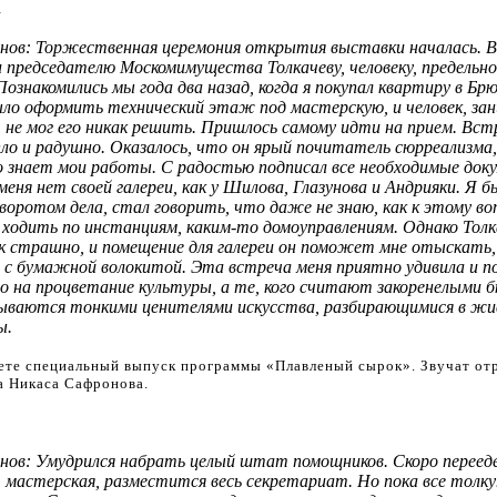
.
нов: Торжественная церемония открытия выставки началась. В
и председателю Москомимущества Толкачеву, человеку, предельно
Познакомились мы года два назад, когда я покупал квартиру в Бр
ло оформить технический этаж под мастерскую, и человек, за
, не мог его никак решить. Пришлось самому идти на прием. Вст
пло и радушно. Оказалось, что он ярый почитатель сюрреализма
о знает мои работы. С радостью подписал все необходимые доку
меня нет своей галереи, как у Шилова, Глазунова и Андрияки. Я 
воротом дела, стал говорить, что даже не знаю, как к этому во
 ходить по инстанциям,
каким-то
домоуправлениям. Однако Толка
ак страшно, и помещение для галереи он поможет мне отыскать, 
 с бумажной волокитой. Эта встреча меня приятно удивила и по
о на процветание культуры, а те, кого считают закоренелыми 
зываются тонкими ценителями искусства, разбирающимися в жи
ы.
ете специальный выпуск программы «Плавленый сырок». Звучат отр
а Никаса Сафронова.
нов: Умудрился набрать целый штат помощников. Скоро перееде
 мастерская, разместится весь секретариат. Но пока все толкут