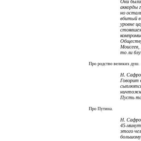
Они были
аккорды 
но остал
вбитый в 
уровне ц
стоявшем
компромис
Обществу
Моисеев,
то ли блу
Про родство великих душ.
Н. Сафрон
Говорит 
сыплются
ничтожны
Пусть та
Про Путина.
Н. Сафрон
45-мину
этого чел
большому