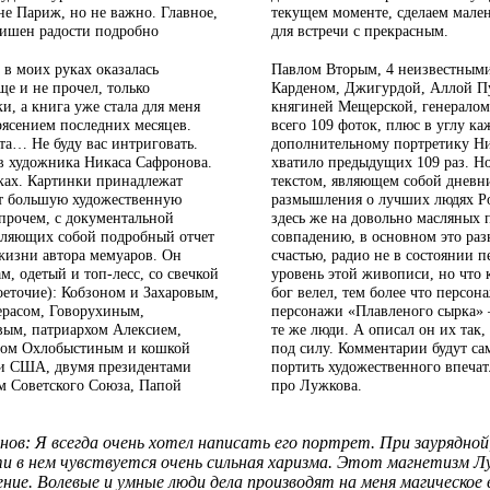
не Париж, но не важно. Главное,
текущем моменте, сделаем мален
 лишен радости подробно
для встречи с прекрасным.
 в моих руках оказалась
Павлом Вторым, 4 неизвестными
ще и не прочел, только
Карденом, Джигурдой, Аллой Пу
и, а книга уже стала для меня
княгиней Мещерской, генерало
рясением последних месяцев.
всего 109 фоток, плюс в углу к
ста… Не буду вас интриговать.
дополнительному портретику Ник
ов художника Никаса Сафронова.
хватило предыдущих 109 раз. Но
тках. Картинки принадлежат
текстом, являющем собой дневн
т большую художественную
размышления о лучших людях Р
прочем, с документальной
здесь же на довольно масляных 
вляющих собой подробный отчет
совпадению, в основном это раз
изни автора мемуаров. Он
счастью, радио не в состоянии 
м, одетый и топ-лесс, со свечкой
уровень этой живописи, но что к
воеточие): Кобзоном и Захаровым,
бог велел, тем более что персо
ерасом, Говорухиным,
персонажи «Плавленого сырка» 
ым, патриархом Алексием,
те же люди. А описал он их так,
ном Охлобыстиным и кошкой
под силу. Комментарии будут с
ми США, двумя президентами
портить художественного впечат
м Советского Союза, Папой
про Лужкова.
ов: Я всегда очень хотел написать его портрет. При заурядной,
и в нем чувствуется очень сильная харизма. Этот магнетизм Л
ние. Волевые и умные люди дела производят на меня магическое 