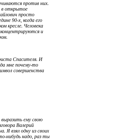
ачиваются против них.
т в открытое
айлович просто
ине 90-х, когда его
ком кресле. Человека
 концентрируются и
ром.
риста Спасителя. И
гда мне почему-то
символ совершенства
 выразить ему свою
зговора Валерий
. Я взял одну из своих
то-нибудь надо, раз ты