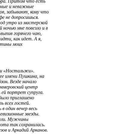
тора. Притом что есть
жные и неважные
ов, забывают, кому что
фе не допросишься.
под утро из мастерской
 ночью мне повезло и в
выпив горячего чаю,
идти, как идет. А я,
ртины моих
ги «Ностальжи».
ее имени Пушкина, на
зон. Везде начало
Хаммеровский центр
 ей портрет супруга.
было приглашено
ь всех гостей.
в один вечер весь
евизионные звезды.
елли. Мужчины
ота так сохранилась.
зов и Аркадий Арканов.