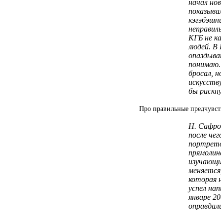
начал но
показыва
кэгэбэшн
неправил
КГБ не к
людей. В
опаздыва
понимаю.
бросал, н
искусств
бы рискн
Про правильные предчувст
Н. Сафрон
после че
портрето
прямолин
изучающи
меняется
которая 
успел на
январе 20
оправдали