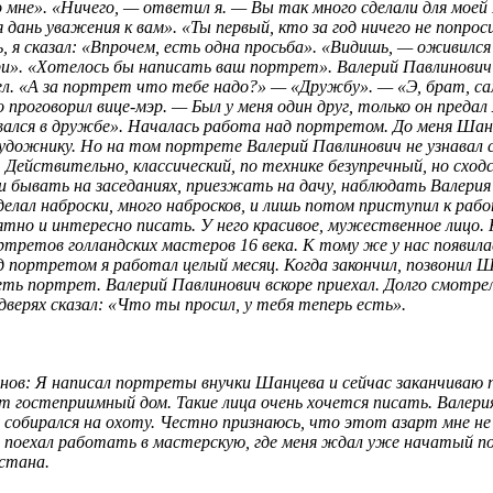
о мне». «Ничего, — ответил я. — Вы так много сделали для мое
 дань уважения к вам». «Ты первый, кто за год ничего не попроси
, я сказал: «Впрочем, есть одна просьба». «Видишь, — оживилс
ри». «Хотелось бы написать ваш портрет». Валерий Павлинови
л. «А за портрет что тебе надо?» — «Дружбу». — «Э, брат, са
 проговорил вице-мэр. — Был у меня один друг, только он предал 
вался в дружбе». Началась работа над портретом. До меня Шан
художнику. Но на том портрете Валерий Павлинович не узнавал 
 Действительно, классический, по технике безупречный, но сход
и бывать на заседаниях, приезжать на дачу, наблюдать Валерия 
 делал наброски, много набросков, и лишь потом приступил к ра
ятно и интересно писать. У него красивое, мужественное лицо. 
ортретов голландских мастеров 16 века. К тому же у нас появил
ад портретом я работал целый месяц. Когда закончил, позвонил 
ть портрет. Валерий Павлинович вскоре приехал. Долго смотрел
 дверях сказал: «Что ты просил, у тебя теперь есть».
нов: Я написал портреты внучки Шанцева и сейчас заканчиваю 
от гостеприимный дом. Такие лица очень хочется писать. Валери
 собирался на охоту. Честно признаюсь, что этот азарт мне не 
, поехал работать в мастерскую, где меня ждал уже начатый 
стана.