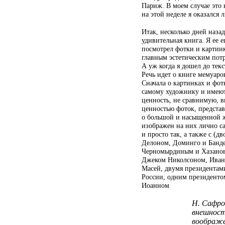
Париж. В моем случае это 
на этой неделе я оказался
Итак, несколько дней назад
удивительная книга. Я ее е
посмотрел фотки и картинк
главным эстетическим пот
А уж когда я дошел до тек
Речь идет о книге мемуар
Сначала о картинках и фо
самому художнику и имею
ценность, не сравнимую, в
ценностью фоток, предста
о большой и насыщенной ж
изображен на них лично са
и просто так, а также с (д
Делоном, Доминго и Банд
Черномырдиным и Хазанов
Джеком Николсоном, Ива
Масей, двумя президента
России, одним президенто
Иоанном
Н. Сафрон
внешност
воображе