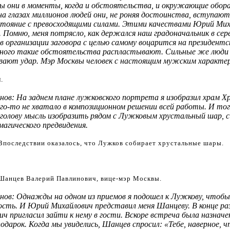
ы они в моменты, когда и обстоятельства, и окружающие обор
на глазах миллионов людей они, не роняя достоинства, вступаю
тояние с превосходящими силами. Этими качествами Юрий Мих
 Помню, меня потрясло, как держался наш градоначальник в серед
в организации заговора с целью самому воцарится на президентс
ного такие обстоятельства распластывают. Сильные же люди
ают удар. Мэр Москвы человек с настоящим мужским характе
.
нов: На заднем плане лужковского портрета я изобразил храм Х
его-то не хватало в композиционном решении всей работы. И то
 голову мысль изобразить рядом с Лужковым хрустальный шар, 
магического предвидения.
Впоследствии оказалось, что Лужков собирает хрустальные шары.
 Шанцев Валерий Павлинович,
вице-мэр
Москвы.
нов: Однажды на одном из приемов я подошел к Лужкову, чтобы
ость. И Юрий Михайлович представил меня Шанцеву. В конце ра
ч пригласил зайти к нему в гости. Вскоре встреча была назначена
одарок. Когда мы увиделись, Шанцев спросил: «Тебе, наверное, ч