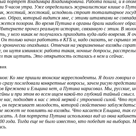
вый портрет Владимира Владимировича. Работа пошла, и я опомн
ли 9 часов утра. Уже определились журналистские клише о Пут
ик, жесткий, жестокий, исподволь строит тоталитарное госуд
ьно. Образ, который видится мне, с этими штампами не совпада
ажется позором. Во время Путина в органы брали наиболее обр
 Интернете прочел реальную историю, связанную с этим. В моло
ть, у него никак не получалось приходить
куда-либо
вовремя. Я о
 Он только начал работать в КГБ и, надо сказать, не скрывал э
о хронически опаздывал. Отвечая на укоризненные взгляды сорат
у, он шутя извинялся: работа такая, ночные допросы, расстре
ул так шутить. Это открытость осталась в нем и сейчас.
вия.
ов: Ко мне пришли японские корреспонденты. Я долго говорил о 
го сразу последовали конкретные вопросы, зачем рисую представ
в Брежнева и Ельцина нет, а Путина нарисовал. Мы, русские, и
ейны и при этом во всем ищем
какой-то
глубокий тайный смысл.
е нас, подходят к нас с этой меркой с утроенной силой. Что
, он переживает молодость, которой свойственно заблуждаться
не может не повлиять на взгляды. Что касается Ельцина, так е
писать. А для портрета Путина использовал вид из окна кабинет
00 года. Тогда еще не было известно, кто победит на выборах. 
сь.