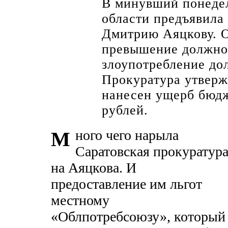
В минувший понедел
области предъявила
Дмитрию Аяцкову. О
превышение должно
злоупотребление д
Прокуратура утверж
нанесен ущерб бюдж
рублей.
ного чего нарыла
М
Саратовская прокуратур
на Аяцкова. И
предоставление им льгот
местному
«Облпотребсоюзу», который