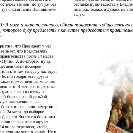
осталось тайной, но тут уж без
отставке правительства у Влад
, тут чистая тайна Полишинеля.
имелась, только, я думаю, не впо
вслух.
: Я могу, а значит, считаю, обязан познакомить общественнос
м, которого буду предлагать в качестве председателя правитель
и.
риятно, что Президент у нас
е знает, что представлять
правительства после 14 марта
 Путин. А во-вторых, ну да,
щественности поскорее
 или кто там теперь у нас будет
естно говоря, есть другая
такая торжественная, конечно,
менно, от
4-летнего
торжества
страны впало в спячку и
шой болт с правой резьбой,
А уж наглядевшись на
олт этот заварили намертво и
кой. За месяц до выборов
а Дальнем Востоке в больницы
лонов не госпитализируют.
14 число переносят, чтобы,
ли, сукины дети, к урнам. Ну и