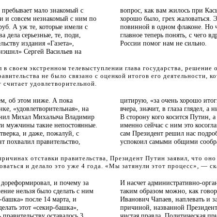
 пребывает мало знакомый с
вопрос, как вам жилось при Кась
и и совсем незнакомый с ним по
хорошо было, грех жаловаться. Э
руб. А уж те, которые имели с
повинной в одном флаконе. Но ч
а дела серьезные, те, поди,
главное теперь понять, с чего в
льству издания «Газета»,
России помог нам не сильно.
нэшнл» Сергей Васильев на
л в своем экстренном телевыступлении глава государства, решение 
равительства не было связано с оценкой итогов его деятельности, к
 считает удовлетворительной.
ем, об этом ниже. А пока
цитирую, «за очень хорошо ито
ке, «удовлетворительная», на
вчера, значит, в глаза глядел, а 
ценил Михал Михалыча Владимир
В сторону кого косится Путин, а
и мужчины такие непостоянные.
именно сейчас с ним это косогл
тверка, и даже, пожалуй, с
сам Президент решил нас подроб
т похвалил правительство,
успокоил самыми общими сообр
причинах отставки правительства, Президент Путин заявил, что оно
ваться и делало это уже 4 года. «Мы затянули этот процесс», — с
е дореформировал, и почему за
И насчет
административно-орга
ение нельзя было сделать с ним
таким образом можно, как гово
-башка» после 14 марта, и
Иванович Чапаев, наплевать и з
елать этот «секир-башка»,
причиной, названной Президент
 правительству оставалось 3
чистая правда. Политическая пр