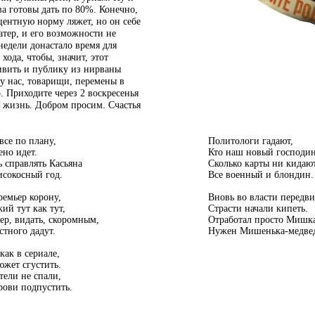
а готовы дать по 80%. Конечно,
центную норму ляжет, но он себе
атер, и его возможности не
недели донастало время для
хода, чтобы, значит, этот
вить и публику из нирваны
у нас, товарищи, перемены в
. Приходите через 2 воскресенья
ю жизнь. Добром просим. Счастья
все по плану,
Политологи гадают,
ено идет.
Кто наш новый господи
ь справлять Касьяна
Сколько карты ни кидают
сокосный год.
Все военный и блондин.
ремьер корону,
Вновь во власти передв
ий тут как тут,
Страсти начали кипеть.
ер, видать, скоромным,
Отработал просто Мишк
стного дадут.
Нужен Мишенька-медвед
 как в сериале,
южет сгустить.
тели не спали,
рови подпустить.