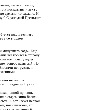
янове, честно ответил,
то и ностальгия, и явка с
то сделано, то сделано. И
друг? С разгадкой Президент
об отставке прежнего
оторую в целом
ги минувшего года». Еще
нынче все косится в сторону.
 главное, почему вдруг
азие, вопрос нехитрый. Но
ностями не грузить и
ажениями.
 само пыталось
казал Владимир Путин.
низационной
причины
рил в старом кино Василий
абыть. А вот насчет первой
ом, политической, это
ичина для решения об