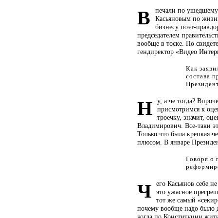
печали по ушедшему
В
Касьяновым по жизн
бизнесу поэт-правдо
председателем правительств
вообще в тоске. По свидете
гендиректор «Видео Интер
Как заяви
состава п
Президент
у, а че тогда? Впроч
Н
присмотримся к оцен
троечку, значит, о
Владимирович.
Все-таки
эт
Только что была крепкая че
плюсом. В январе Президен
Говоря о 
реформиро
его Касьянов себе н
Ч
это ужасное прегреш
тот же самый «секир
почему вообще надо было д
когда по Конституции жить