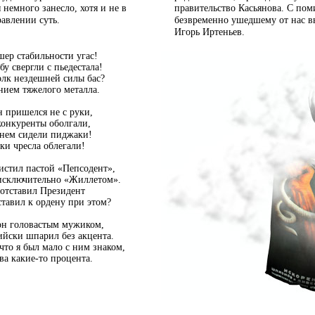
 немного занесло, хотя и не в
правительство Касьянова. С по
авлении суть.
безвременно ушедшему от нас 
Игорь Иртеньев.
шер стабильности угас!
у свергли с пьедестала!
лк нездешней силы бас?
нием тяжелого металла.
 пришелся не с руки,
конкуренты оболгали,
 нем сидели пиджаки!
ки чресла облегали!
истил пастой «Пепсодент»,
исключительно «Жиллетом».
 отставил Президент
ставил к ордену при этом?
он головастым мужиком,
ийски
шпарил без акцента.
что я был мало с ним знаком,
два
какие-то
процента.