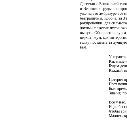
Дагестан с Башкирией снов
и Вешняков грудью на про
уже на это амбразуре все н
безграничны. Короче, за 3 
рокировочки, для сильного 
дохлый сюжетик чуток ожи
вынуть. Обновление курса 
верхах, жуть как интересно
галку поставить за лучшу
вам.
У гаранта 
Как намеч
Будем ден
Каждый ви
Потерял п
Пост велик
Был премь
Значит, по
Все у нас,
Надо бы с
Чтобы зри
Малость к