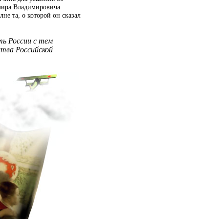
имира Владимировича
лне та, о которой он сказал
ть России с тем
ства Российской