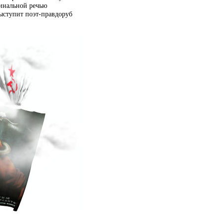
минальной речью
выступит
поэт-правдоруб