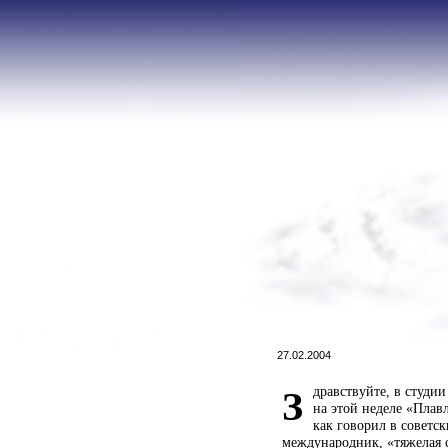
27.02.2004
дравствуйте, в студи
З
на этой неделе «Плав
как говорил в советс
международник, «тяжелая с