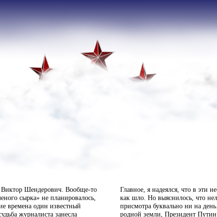
и Виктор Шендерович.
Вообще-то
Главное, я надеялся, что в эти н
леного сырка» не планировалось,
как шло. Но выяснилось, что нел
кие времена один известный
присмотра буквально ни на день.
удьба журналиста занесла
родной земли, Президент Путин 