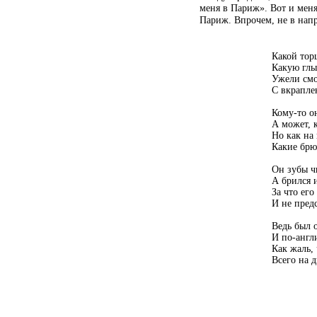
меня в Париж». Вот и меня
Париж. Впрочем, не в напр
Какой тор
Какую глыб
Ужели смо
С вкрапле
Кому-то
он
А может, 
Но как на
Какие брю
Он зубы ч
А брился 
За что его
И не пред
Ведь был 
И
по-англ
Как жаль, 
Всего на 