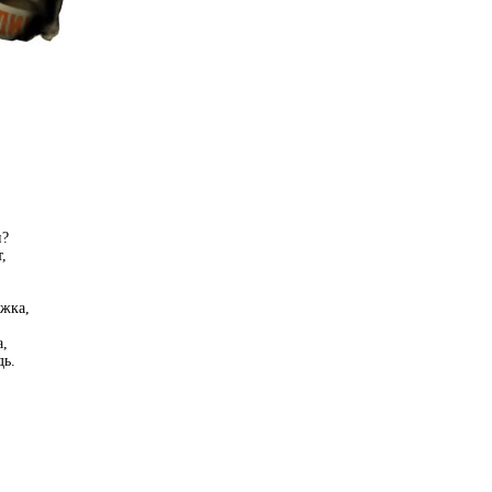
н?
,
ижка,
а,
ь.