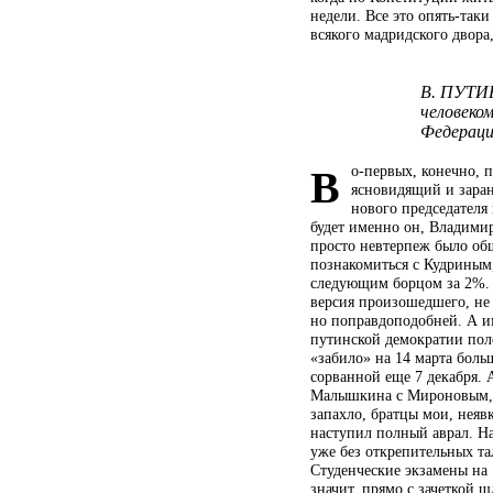
недели. Все это
опять-таки
всякого мадридского двора
В. ПУТИН
человеко
Федераци
о-первых, конечно, п
В
ясновидящий и заране
нового председателя 
будет именно он, Владимир
просто невтерпеж было об
познакомиться с Кудриным,
следующим борцом за 2%. Ч
версия произошедшего, не 
но поправдоподобней. А и
путинской демократии пол
«забило» на 14 марта боль
сорванной еще 7 декабря. 
Малышкина с Мироновым, б
запахло, братцы мои, неяв
наступил полный аврал. Н
уже без открепительных та
Студенческие экзамены на 
значит, прямо с зачеткой ш