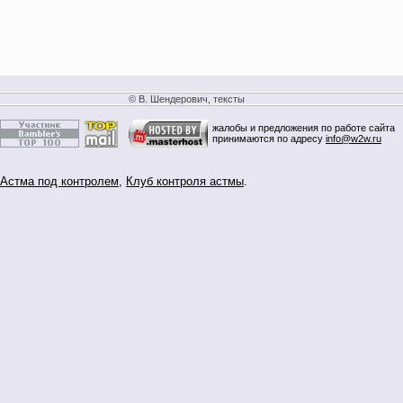
© В. Шендерович, тексты
жалобы и предложения по работе сайта
принимаются по адресу
info@w2w.ru
Астма под контролем
,
Клуб контроля астмы
.