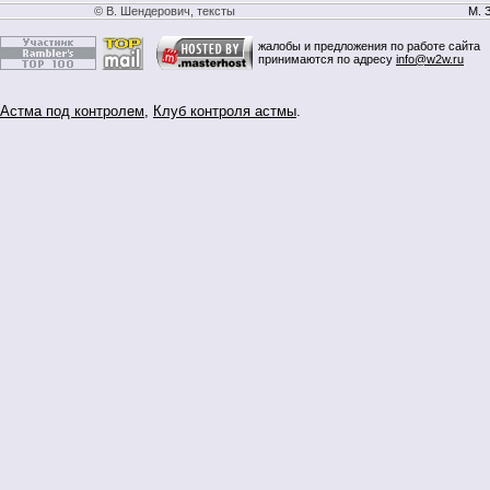
© В. Шендерович, тексты
М. 
жалобы и предложения по работе сайта
принимаются по адресу
info@w2w.ru
Астма под контролем
,
Клуб контроля астмы
.