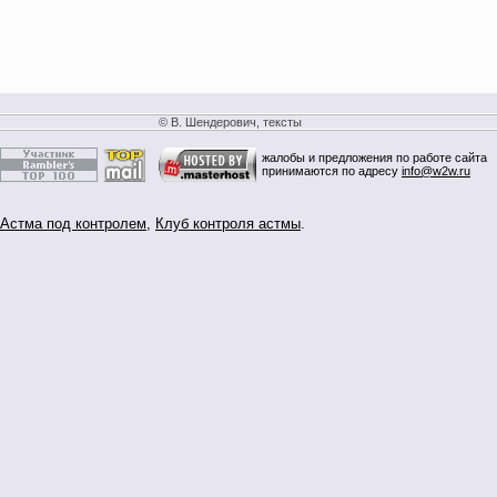
© В. Шендерович, тексты
жалобы и предложения по работе сайта
принимаются по адресу
info@w2w.ru
Астма под контролем
,
Клуб контроля астмы
.