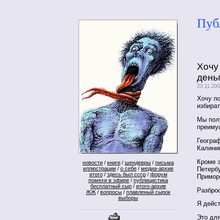
Пуб
Хочу
день
23.11.20
Хочу по
избира
Мы пол
преиму
Географ
Калини
Кроме э
новости
/
книги
/
шендевры
/
письма
Петербу
иллюстрации
/
о себе
/
медиа-архив
итого
/
здесь был ссср
/
форум
Примор
помехи в эфире
/
публицистика
бесплатный сыр
/
итого-архив
Разброс
ЖЖ
/
вопросы
/
плавленый сырок
выборы
Я дейст
Это для