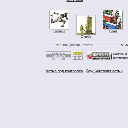
Главная
Книги
О себе
© В. Шендерович, тексты
М. З
жалобы и 
принимаю
Астма под контролем
,
Клуб контроля астмы
.