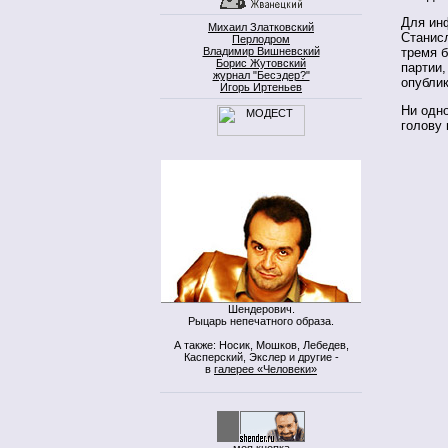
Для ин
Михаил Златковский
Станисл
Перлодром
Владимир Вишневский
тремя б
Борис Жутовский
партии,
журнал "Бесэдер?"
опублик
Игорь Иртеньев
Ни одно
голову 
Шендерович.
Рыцарь непечатного образа.
А также: Носик, Мошков, Лебедев,
Касперский, Экслер и другие -
в
галерее «Человеки»
моя кнопка