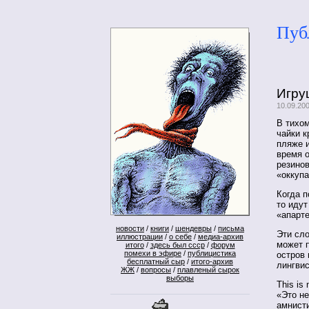
Пуб
Игру
10.09.20
В тихом
чайки к
пляже и
время 
резинов
«оккупа
Когда п
то идут
«апарт
новости
/
книги
/
шендевры
/
письма
Эти сло
иллюстрации
/
о себе
/
медиа-архив
может п
итого
/
здесь был ссср
/
форум
помехи в эфире
/
публицистика
остров 
бесплатный сыр
/
итого-архив
лингвис
ЖЖ
/
вопросы
/
плавленый сырок
выборы
This is
«Это не
амнисти