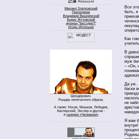
Все это
Михаил Златковский
быть, и
Перлодром
приеха
Владимир Вишневский
Борис Жутовский
чеченск
журнал "Бесэдер?"
оккупац
Игорь Иртеньев
оперето
Как гов
учитель
В дивн
спрашив
муж бил
– «Он, 
понимаю
адвокат
Да уж…
баски 
приезд
Шендерович.
насколь
Рыцарь непечатного образа.
не наб
аресто
А также: Носик, Мошков, Лебедев,
Касперский, Экслер и другие -
наведе
в
галерее «Человеки»
Я вам б
внутри!
процент
Родины,
моя кнопка