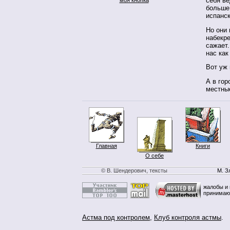
себя ве
больше 
испанск
Но они 
набекре
сажает.
нас как
Вот уж 
А в го
местны
Главная
Книги
О себе
© В. Шендерович, тексты
М. З
жалобы и 
принимаю
Астма под контролем
,
Клуб контроля астмы
.