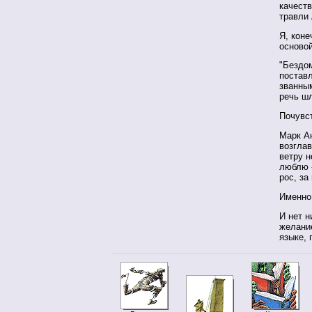
качеств
травли 
Я, коне
осново
"Бездо
поставл
званны
речь шл
Почувст
Марк А
возглав
ветру н
люблю -
рос, за
Именно
И нет н
желание
языке, 