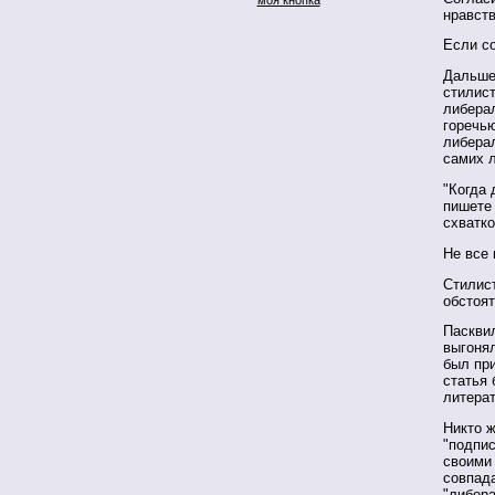
нравст
Если с
Дальше
стилис
либерал
горечь
либерал
самих 
"Когда 
пишете 
схватко
Не все
Стилист
обстоят
Пасквил
выгонял
был при
статья 
литерат
Никто ж
"подпис
своими
совпада
"либер