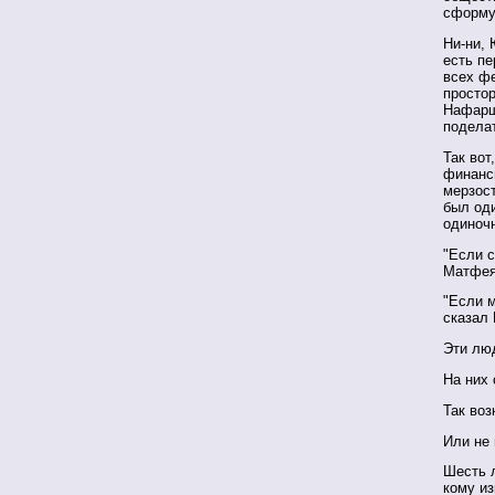
сформул
Ни-ни, 
есть п
всех ф
простор
Нафарш
поделат
Так вот
финанси
мерзос
был оди
одиноч
"Если с
Матфея
"Если м
сказал
Эти люд
На них 
Так воз
Или не 
Шесть л
кому и