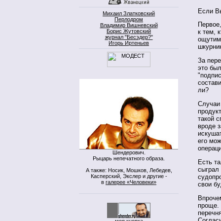
Если В
Михаил Златковский
Перлодром
Первое,
Владимир Вишневский
Борис Жутовский
к тем, 
журнал "Бесэдер?"
ощутимы
Игорь Иртеньев
шкурни
За пере
это был
"подпис
состави
ли?
Случаи 
продук
такой с
вроде 
искуша
его мо
операци
Шендерович.
Рыцарь непечатного образа.
Есть та
сыграл 
А также: Носик, Мошков, Лебедев,
Касперский, Экслер и другие -
судопро
в
галерее «Человеки»
свои б
Впрочем
проще. 
перечня
Согласи
моя кнопка