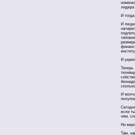
номенкл
лидера 
И тогда
И люди
натират
подпиты
типово
размер
финанси
инстит
И укреп
Теперь
телеви
собств
безнаде
сколько
И молч
полупок
Сегодня
если ты
чем, со
Но вер
Там, н