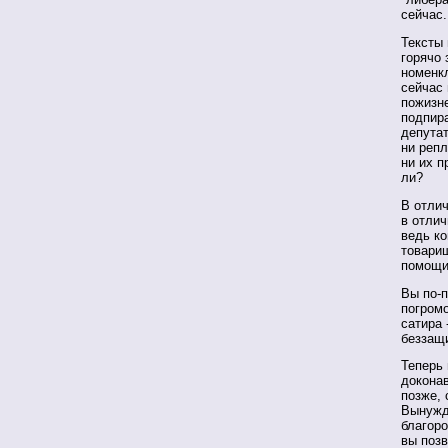
сейчас.
Тексты 
горячо
номенк
сейчас 
пожизн
подпир
депутат
ни репл
ни их 
ли?
В отлич
в отлич
ведь ко
товарищ
помощи 
Вы по-
погромо
сатира 
беззащи
Теперь 
доконав
позже, 
Вынужд
благор
вы позв