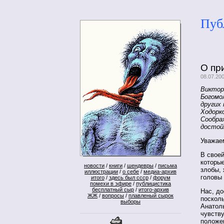
Пуб
О пр
08.07.20
Виктор
Богомо
других
Ходорк
Сообра
достой
Уважае
В своей
которы
новости
/
книги
/
шендевры
/
письма
злобы, 
иллюстрации
/
о себе
/
медиа-архив
головы
итого
/
здесь был ссср
/
форум
помехи в эфире
/
публицистика
бесплатный сыр
/
итого-архив
Нас, до
ЖЖ
/
вопросы
/
плавленый сырок
посколь
выборы
Анатоль
чувству
положе