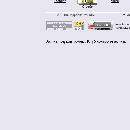
Главная
Книги
О себе
© В. Шендерович, тексты
М. З
жалобы и 
принимаю
Астма под контролем
,
Клуб контроля астмы
.