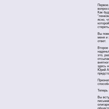
Первое.
вопрос
Как буд
"ленком
ясно, ч
которой
стереть
Вы пове
меня и 
ответ.
Второе 
надень
это, ра
отсыла
внятног
здесь н
Юрий А
предст
Признат
способн
Теперь 
Вы всту
письма
олигарх
обществ