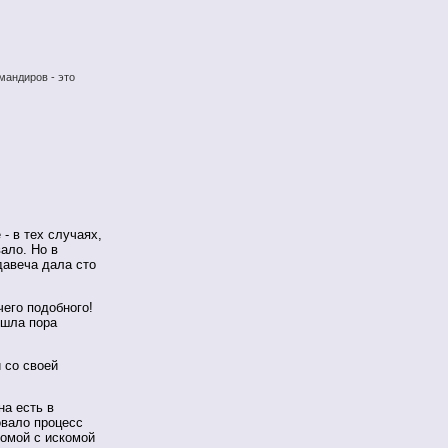
мандиров - это
- в тех случаях,
ало. Но в
давеча дала сто
чего подобного!
ишла пора
 со своей
на есть в
овало процесс
домой с искомой