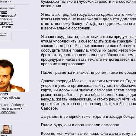
бумажкой только в глубокой старости и в состояни
истощения.
атковский
дром
Я полагаю, родное государство сделало это именн
ишневский
чтобы моя жена не выдержала и дала сто доллар
товский
есэдер?"
ответственному бойцу ГИБДД на поддержание его 
ртеньев
в вертикальном состоянии.
Я знаю государства, в которых законы придумываю
чтобы упорядочить и обезопасить жизнь граждан. 
знаков на дороге. У наших законов и нашей размет
соорудить такие правила, чтобы их было невозмож
брать отступного за неисполнение. Узаконить не
процедуры и наказывать тех, кто не догадается да
право их игнорирования.
Насчет разметки и знаков, впрочем, тоже не совс
Давеча посреди Москвы, в десяти метрах от Садов
уперся в умело организованный тупик, не обознач
карте, ни дорожным знаком: самосвал встал попер
ович.
ремонтные работы. Тут же образовался хвост; сда
тного образа.
некуда, ждать невыносимо, и кто-то решил уйти на
проскочить метров сорок на «кирпич», чтобы попас
Мошков, Лебедев,
Садовое.
лер и другие -
Человеки»
За углом, в вечерней тьме, ждали в засаде бойцы
Гадом буду, они и организовали самосвал.
Короче, моя жена - взяточница. Она дала этому во
нопка