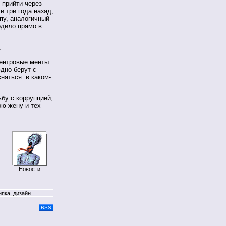
 прийти через
и три года назад,
апу, аналогичный
одило прямо в
.
 центровые менты
дно берут с
няться: в каком-
ьбу с коррупцией,
ою жену и тех
Новости
ипка, дизайн
RSS