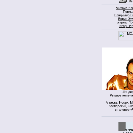
Михаил Зл
Перло
Владимир В
Борис Жу
журнал "Б
Игорь И
Шендер
Рыцарь непеча
А также: Носик, 
Касперский, Экс
в
галерее «
моя к