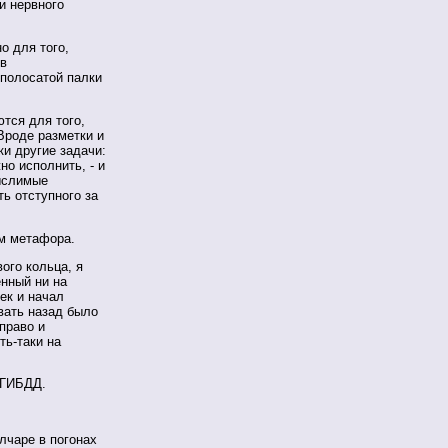
и нервного
о для того,
ов
полосатой палки
тся для того,
Вроде разметки и
ки другие задачи:
но исполнить, - и
мыслимые
ть отступного за
ем метафора.
ого кольца, я
енный ни на
ек и начал
вать назад было
право и
ть-таки на
 ГИБДД.
лчаре в погонах