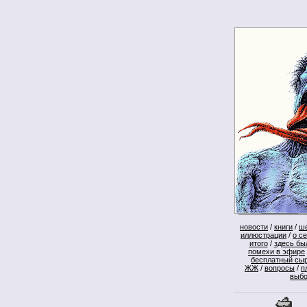
новости
/
книги
/
ш
иллюстрации
/
о с
итого
/
здесь бы
помехи в эфире
бесплатный сы
ЖЖ
/
вопросы
/
п
выб