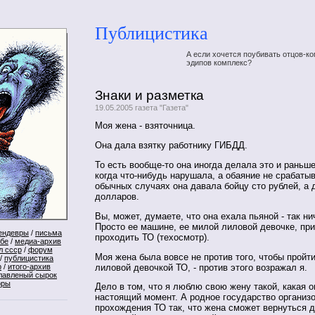
Публицистика
А если хочется поубивать отцов-ко
эдипов комплекс?
Знаки и разметка
19.05.2005 газета "Газета"
Моя жена - взяточница.
Она дала взятку работнику ГИБДД.
То есть вообще-то она иногда делала это и раньше 
когда что-нибудь нарушала, а обаяние не срабатыв
обычных случаях она давала бойцу сто рублей, а 
долларов.
Вы, может, думаете, что она ехала пьяной - так ни
Просто ее машине, ее милой лиловой девочке, пр
ендевры
/
письма
проходить ТО (техосмотр).
ебе
/
медиа-архив
л ссср
/
форум
Моя жена была вовсе не против того, чтобы пройти
/
публицистика
лиловой девочкой ТО, - против этого возражал я.
р
/
итого-архив
лавленый сырок
оры
Дело в том, что я люблю свою жену такой, какая о
настоящий момент. А родное государство организ
прохождения ТО так, что жена сможет вернуться 