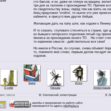
сто баксов, и он, даже не глянув на машину, велел
три дня за талоном о прохождении ТО. Причем есл
по свидетельству жены, перед тем как взять на л
боец предложил 'отойти', то нынче это уже происх
кабинете, в присутствие других бойцов.
Желающие дать на лапу шли, как ходоки к Ленину
И то сказать: глуповато стесняться в стране, где
из бывшего питерского отделения пятый год прилю
бизнеса за прохождение ихнего ТО… Не стоит стес
то коренном смысле - действительно все свои!
Но ежели в России, по случаю, снова объявят бор
то, помяните мое слово, первым делом посадят м
ходоков.
Книги
Итого
О себе
Письма
Иллюстрации
вич, тексты
М. Златковский, иллюстрации
В. Л
жалобы и предложения по работе сайта
принимаются по адресу
info@w2w.ru