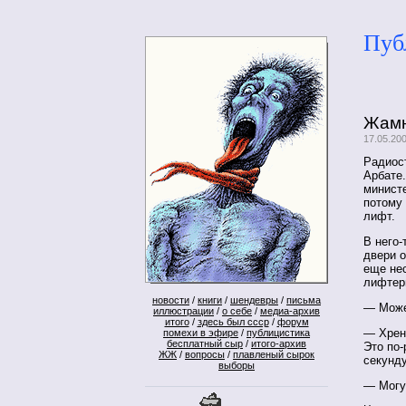
Пуб
Жамн
17.05.20
Радиос
Арбате.
минист
потому 
лифт.
В него-
двери о
еще нес
лифтер
новости
/
книги
/
шендевры
/
письма
— Може
иллюстрации
/
о себе
/
медиа-архив
итого
/
здесь был ссср
/
форум
— Хрен
помехи в эфире
/
публицистика
бесплатный сыр
/
итого-архив
Это по-
ЖЖ
/
вопросы
/
плавленый сырок
секунд
выборы
— Могу