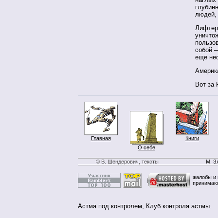
глубин
людей,
Лифтер
уничтож
пользо
собой —
еще нес
Америка
Вот за
Главная
Книги
О себе
© В. Шендерович, тексты
М. З
жалобы и 
принимаю
Астма под контролем
,
Клуб контроля астмы
.