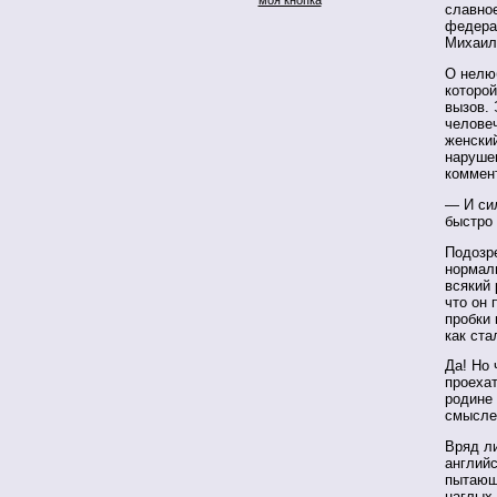
славное
федерал
Михаил
О нелюб
которой
вызов. 
человеч
женски
наруше
коммент
— И сил
быстро
Подозре
нормал
всякий 
что он 
пробки 
как ста
Да! Но
проехат
родине
смысле
Вряд ли
английс
пытающ
наглых 