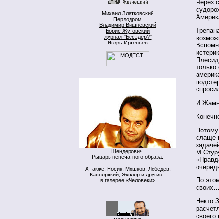
Через 
судорож
Михаил Златковский
Америк
Перлодром
Владимир Вишневский
Трепан
Борис Жутовский
журнал "Бесэдер?"
возмож
Игорь Иртеньев
Вспомни
истери
Плесиде
только 
америк
подстер
спросил
И Жамно
Конечн
Потому 
слаще 
задаче
Шендерович.
М.Стур
Рыцарь непечатного образа.
«Правда
очередь
А также: Носик, Мошков, Лебедев,
Касперский, Экслер и другие -
По этом
в
галерее «Человеки»
своих
Некто З
расчет
своего
моя кнопка