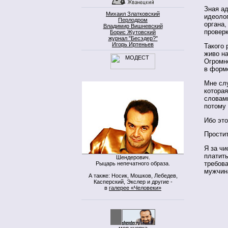
Зная а
Михаил Златковский
идеолог
Перлодром
органа,
Владимир Вишневский
проверк
Борис Жутовский
журнал "Бесэдер?"
Игорь Иртеньев
Такого 
живо н
Огромно
в форме
Мне сл
которая
словами
потому 
Ибо это
Простит
Я за чи
платить
Шендерович.
требова
Рыцарь непечатного образа.
мужчин
А также: Носик, Мошков, Лебедев,
Касперский, Экслер и другие -
в
галерее «Человеки»
моя кнопка