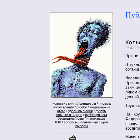
Пуб
Коль
27.02.200
При вет
В тухл
организ
Населе
Причем 
этим им
лицом 
деяний,
новости
/
книги
/
шендевры
/
письма
Труднов
иллюстрации
/
о себе
/
медиа-архив
итого
/
здесь был ссср
/
форум
На «кр
помехи в эфире
/
публицистика
Федерац
бесплатный сыр
/
итого-архив
ЖЖ
/
вопросы
/
плавленый сырок
специа
выборы
воспит
Минист