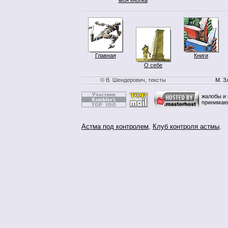
Главная
Книги
О себе
© В. Шендерович, тексты
М. З
жалобы и 
принимаю
Астма под контролем
,
Клуб контроля астмы
.