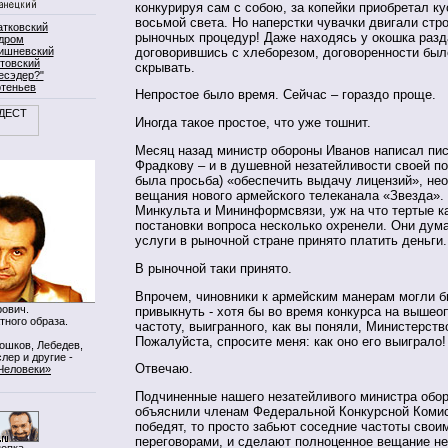
конкурируя сам с собою, за копейки приобретал к
восьмой света. Но наперстки чувачки двигали стро
атковский
рыночных процедур! Даже находясь у окошка разд
дром
договорившись с хлеборезом, договоренности был
ишневский
товский
скрывать.
есэдер?"
ртеньев
Непростое было время. Сейчас – гораздо проще.
Иногда такое простое, что уже тошнит.
Месяц назад министр обороны Иванов написал пи
Фрадкову – и в душевной незатейливости своей по
была просьба) «обеспечить выдачу лицензий», не
вещания нового армейского телеканала «Звезда».
Минкульта и Мининформсвязи, уж на что тертые ка
постановки вопроса несколько охренели. Они дума
услуги в рыночной стране принято платить деньги.
В рыночной таки принято.
Впрочем, чиновники к армейским манерам могли б
ович.
привыкнуть - хотя бы во время конкурса на выше
тного образа.
частоту, выигранного, как вы поняли, Министерст
Пожалуйста, спросите меня: как оно его выиграло!
Мошков, Лебедев,
лер и другие -
Отвечаю.
Человеки»
Подчиненные нашего незатейливого министра обо
объяснили членам Федеральной Конкурсной Комис
победят, то просто забьют соседние частоты сво
переговорами, и сделают полноценное вещание н
нопка