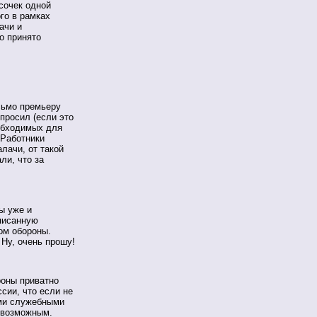
усочек одной
го в рамках
ачи и
о принято
сьмо премьеру
просил (если это
обходимых для
 Работники
лачи, от такой
ли, что за
ы уже и
описанную
вом обороны.
 Ну, очень прошу!
роны приватно
сии, что если не
ими служебными
евозможным.