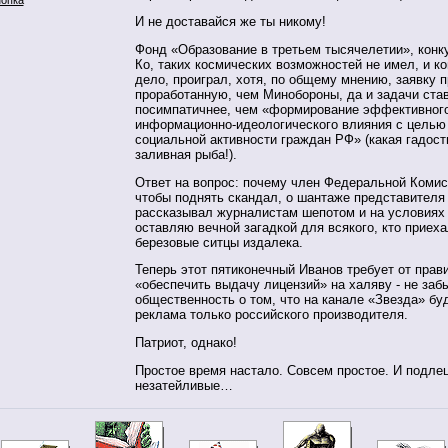
И не доставайся же ты никому!
Фонд «Образование в третьем тысячелетии», конк
Ко, таких космических возможностей не имел, и ко
дело, проиграл, хотя, по общему мнению, заявку 
проработанную, чем Минобороны, да и задачи ста
посимпатичнее, чем «формирование эффективног
информационно-идеологического влияния с цель
социальной активности граждан РФ» (какая гадост
заливная рыба!).
Ответ на вопрос: почему член Федеральной Комис
чтобы поднять скандал, о шантаже представител
рассказывал журналистам шепотом и на условиях 
оставляю вечной загадкой для всякого, кто приех
березовые ситцы издалека.
Теперь этот пятиконечный Иванов требует от прав
«обеспечить выдачу лицензий» на халяву - не заб
общественность о том, что на канале «Звезда» б
реклама только российского производителя.
Патриот, однако!
Простое время настало. Совсем простое. И подлец
незатейливые…