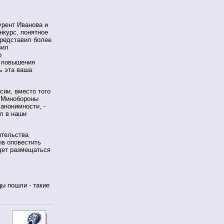
урент Иванова и
нкурс, понятное
представил более
вил
о
ю повышения
ь эта ваша
сии, вместо того
я Минобороны
анонимности, -
ал в наши
ительства
ыв оповестить
удет размещаться
ы пошли - такие