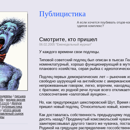
Публицистика
А если хочется поубивать отцов-ко
эдипов комплекс?
Смотрите, кто пришел
06.02.2005 "Еженедельный журнал"
У каждого времени свои подлецы.
Типовой советский подлец был описан в пьесах Ге
номенклатурный, хорошо функционирующий в мут
планового хозяйства, серая рыбка с идеологическ
Подлец первых демократических лет – рыночник 
свободно шурующий на английском с американск
непрожеванным говором, легко, впрочем, находящ
с братками; из родной речи лучше всего откликает
словосочетание «залоговый аукцион»…
ендевры
/
письма
ебе
/
медиа-архив
Но, как предупреждал шекспировский Шут, Время н
л ссср
/
форум
пришел новый подлец. Относительно новый, коне
/
публицистика
р
/
итого-архив
лавленый сырок
Как доставалась собственность предыдущему под
оры
десять назад? Продвинутый комсомольский чувач
заинтересовывал другого такого же чувачка, пост
Родиной на грядущее распределение госсобственн