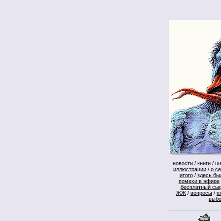
новости
/
книги
/
ш
иллюстрации
/
о с
итого
/
здесь бы
помехи в эфире
бесплатный сы
ЖЖ
/
вопросы
/
п
выб