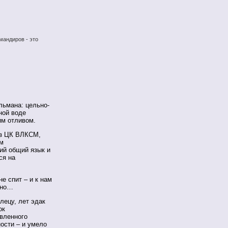
мандиров - это
льмана: цельно-
ной воде
им отливом.
из ЦК ВЛКСМ,
им
ий общий язык и
ся на
е спит – и к нам
чно…
лецу, лет эдак
ок
авленного
ости – и умело