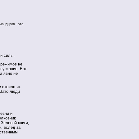
мандиров - это
ой силы.
 режимов не
опускание. Вот
а явно не
 стоило их
 Зато люди
евни и
олковник
Зеленой книги,
, вслед за
бственным