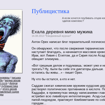
Публицистика
А если хочется поубивать отцов-ко
эдипов комплекс?
Ехала деревня мимо мужика
16.08.2013 "Ежедневный журнал"
Антон Орех написал блог поразительной логическ
Он обнаружил, что после свержения тиранических
наступает благодать, а начинается массовое кров
Ирак, вот Ливия с Египтом, да и Сирия после Асад
обещает элизиума…
«Вот грешным делом и подумаешь: может уже и не
трогать? Ну, были бы себе эти диктаторы дальше.
остались бы живы...» - пишет Орех.
ендевры
/
письма
Ну кто бы остался, а кто и нет.
ебе
/
медиа-архив
л ссср
/
форум
Саддам сжигал химическим оружием курдские дер
/
публицистика
растворял политических противников в кислоте. П
р
/
итого-архив
лавленый сырок
Каддафи, в промежутках между написаниями глав 
оры
истребил всю ливийскую интеллигенцию. Асад-сын
папой-людоедом, практикует бомбометание по со
городам…