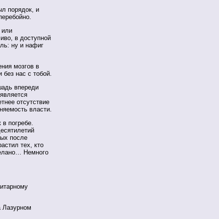
ыл порядок, и
перебойно.
 или
иво, в доступной
ль: ну и нафиг
ения мозгов в
без нас с тобой.
шадь впереди
 является
етнее отсутствие
еняемость власти.
 в погребе.
десятилетий
вых после
астил тех, кто
делано… Немного
литарному
а Лазурном