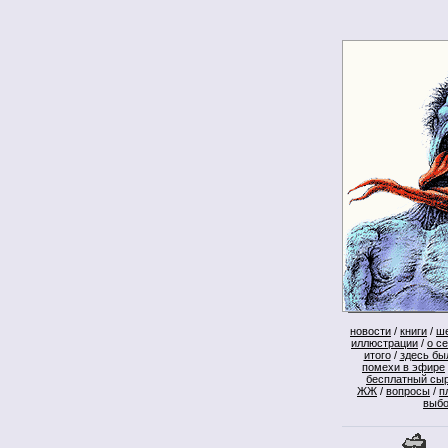
новости
/
книги
/
ш
иллюстрации
/
о с
итого
/
здесь бы
помехи в эфире
бесплатный сы
ЖЖ
/
вопросы
/
п
выб