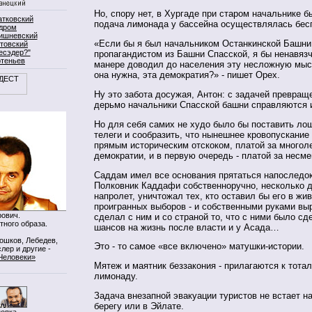
Но, спору нет, в Хургаде при старом начальнике б
атковский
подача лимонада у бассейна осуществлялась бес
дром
ишневский
«Если бы я был начальником Останкинской Башни
товский
есэдер?"
пропагандистом из Башни Спасской, я бы ненавязч
ртеньев
манере доводил до населения эту несложную мыс
она нужна, эта демократия?» - пишет Орех.
Ну это забота досужая, Антон: с задачей превращ
дерьмо начальники Спасской башни справляются и 
Но для себя самих не худо было бы поставить ло
телеги и сообразить, что нынешнее кровопускание
прямым историческим отскоком, платой за многол
демократии, и в первую очередь - платой за несм
Саддам имел все основания прятаться напоследок
Полковник Каддафи собственноручно, несколько 
напролет, уничтожал тех, кто оставил бы его в жи
проигранных выборов - и собственными руками выр
ович.
сделал с ним и со страной то, что с ними было с
тного образа.
шансов на жизнь после власти и у Асада…
Мошков, Лебедев,
Это - то самое «все включено» матушки-истории.
лер и другие -
Человеки»
Мятеж и маятник беззакония - прилагаются к тота
лимонаду.
Задача внезапной эвакуации туристов не встает н
берегу или в Эйлате.
нопка