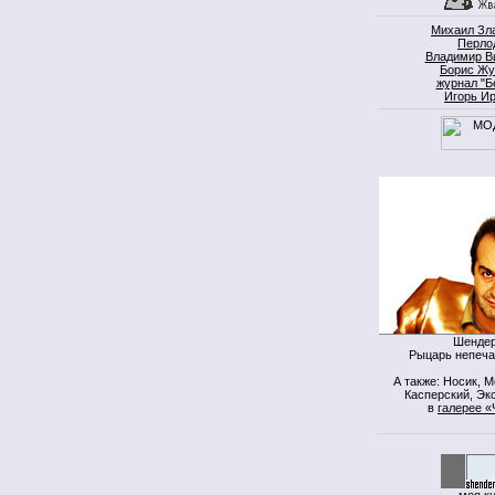
Михаил Зл
Перло
Владимир В
Борис Жу
журнал "Б
Игорь И
Шендер
Рыцарь непеча
А также: Носик, 
Касперский, Экс
в
галерее «
моя к