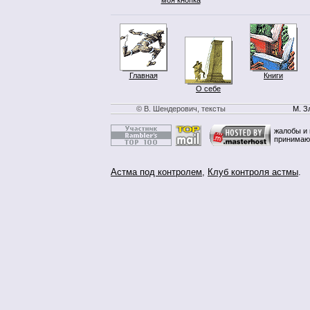
Главная
Книги
О себе
© В. Шендерович, тексты
М. З
жалобы и 
принимаю
Астма под контролем
,
Клуб контроля астмы
.