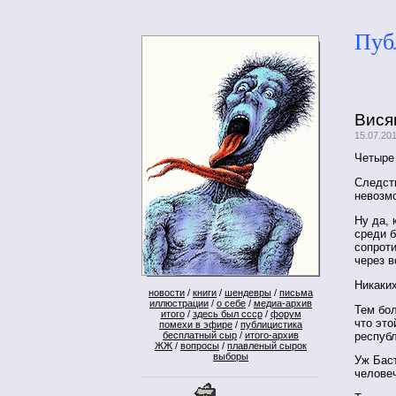
Пуб
Вися
15.07.20
Четыре
Следст
невозм
Ну да, 
среди б
сопрот
через в
Никаких
новости
/
книги
/
шендевры
/
письма
иллюстрации
/
о себе
/
медиа-архив
Тем бол
итого
/
здесь был ссср
/
форум
что это
помехи в эфире
/
публицистика
республ
бесплатный сыр
/
итого-архив
ЖЖ
/
вопросы
/
плавленый сырок
выборы
Уж Бас
челове