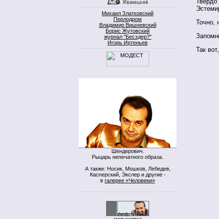
Твердо 
Эстемир
Михаил Златковский
Перлодром
Точно, 
Владимир Вишневский
Борис Жутовский
Запомн
журнал "Бесэдер?"
Игорь Иртеньев
Так вот
Шендерович.
Рыцарь непечатного образа.
А также: Носик, Мошков, Лебедев,
Касперский, Экслер и другие -
в
галерее «Человеки»
моя кнопка