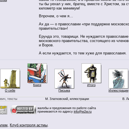
ты бы уехал у них, братец, вместе с Христом, за 
километр как минимум!
Впрочем, о чем я…
Ах да — о православии «при поддержке московско
правительства»!
Ерунда это, товарищи. Не нуждается православие
московского правительства, состоящего из члено
и Воров.
А если нуждается, то тем хуже для православия.
Книги
Итого
О себе
Письма
Иллюстрации
вич, тексты
М. Златковский, иллюстрации
В. Л
жалобы и предложения по работе сайта
принимаются по адресу
info@w2w.ru
олем
,
Клуб контроля астмы
.