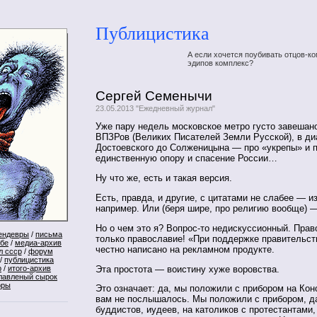
Публицистика
А если хочется поубивать отцов-ко
эдипов комплекс?
Сергей Семенычи
23.05.2013 "Ежедневный журнал"
Уже пару недель московское метро густо завешан
ВПЗРов (Великих Писателей Земли Русской), в ди
Достоевского до Солженицына — про «укрепы» и 
единственную опору и спасение России…
Ну что же, есть и такая версия.
Есть, правда, и другие, с цитатами не слабее — и
например. Или (беря шире, про религию вообще) 
Но о чем это я? Вопрос-то недискуссионный. Пра
ендевры
/
письма
только православие! «При поддержке правительст
ебе
/
медиа-архив
честно написано на рекламном продукте.
л ссср
/
форум
/
публицистика
Эта простота — воистину хуже воровства.
р
/
итого-архив
лавленый сырок
оры
Это означает: да, мы положили с прибором на Кон
вам не послышалось. Мы положили с прибором, д
буддистов, иудеев, на католиков с протестантами,