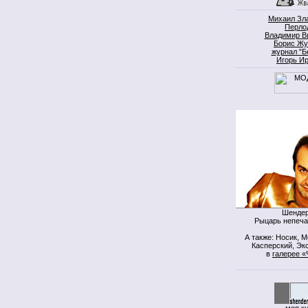
Михаил Зл
Перло
Владимир В
Борис Жу
журнал "Б
Игорь И
Шендер
Рыцарь непеча
А также: Носик, 
Касперский, Экс
в
галерее «
моя к