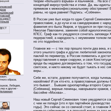
теории «большого взрыва» и язычников… На все с
концепций мироустройства и этики. Да, мы идиот
атковский
прямиком к межконфессиональному обострению! В
дром
равны, но одна равнее! Подпись: «Собянин».
ишневский
товский
есэдер?"
В России уже был когда-то один Сергей Семенович
ртеньев
православие, а до кучи и на самодержавие с нар
фамилия его была Уваров, и трудился он при гос
Николае Павловиче, заменяя собой идеологически
КПСС. Граф как-то умудрялся сочетать заповеди 
педерастией, а народность с неумением толком пи
но это подробности…
Главное же — с тех пор прошло почти два века, и
этого унылого графа и других любителей законопа
паклей по периметру, в России появились и доста
представления о мире снаружи, и своя Конституц
вроде бы недавно договорились о том, что государ
светское, и никто никому не будет тыкать в нос с
веры…
ович.
Себе же, кстати, дороже получается, когда тычеш
тного образа.
назойливо! И уж кто-кто, а православные должны 
это бывает… Бывшие однопартийцы второго Серг
Мошков, Лебедев,
лер и другие -
(Собянина), верные ленинцы, навзрывали храмов,
Человеки»
бассейне «Москва»…
Наш новый Сергей Семенович тоже умудряется с
с чем ни попадя (это я про партийное руководство
годы). Это сейчас он со свечкой стоит, в главном 
каким-то гэбешником, а в прошлой жизни за того 
нопка