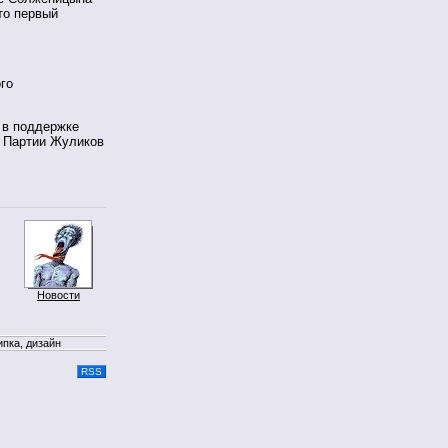
сто первый
го
 в поддержке
в Партии Жуликов
Новости
ипка, дизайн
RSS