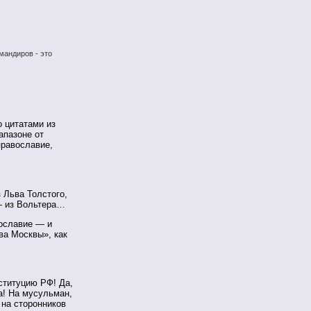
мандиров - это
о цитатами из
апазоне от
православие,
з Льва Толстого,
— из Вольтера…
вославие — и
ва Москвы», как
ституцию РФ! Да,
а! На мусульман,
 на сторонников