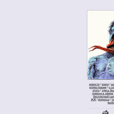
новости
/
книги
/
ш
иллюстрации
/
о с
итого
/
здесь бы
помехи в эфире
бесплатный сы
ЖЖ
/
вопросы
/
п
выб