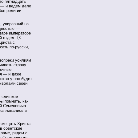
то пятнадцать
ы — и ведем дело
се религии
, упиравший на
одностью —
ударе императоре
й отдел ЦК
Христа с
сать по-русски,
 вопреки усилиям
чивать страну
точные
ия — и даже
ство у нас будет
имволами своей
ь слишком
бы помнить, как
ей Семеновича
 наплавались в
овмещать Христа
 в советские
Храме, рядом с
же Солженицына