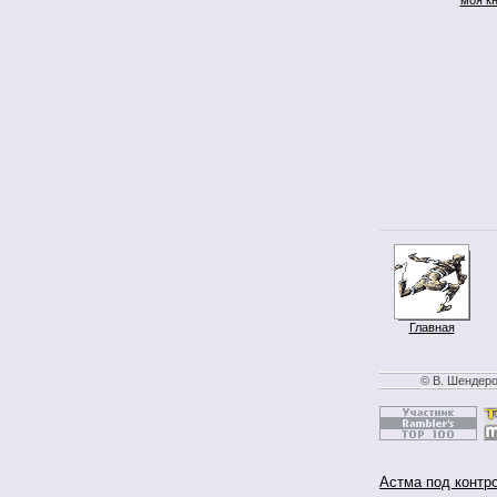
Главная
© В. Шендеро
Астма под контр