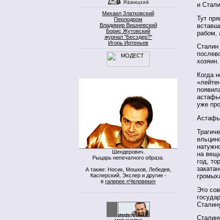
и Стали
Михаил Златковский
Тут пря
Перлодром
вставши
Владимир Вишневский
Борис Жутовский
рабом, 
журнал "Бесэдер?"
Игорь Иртеньев
Сталин
послев
хозяин.
Когда н
«лейте
появила
астафь
уже про
Астафь
Трагиче
ельцинс
натужн
Шендерович.
на вещи
Рыцарь непечатного образа.
год, то
закатан
А также: Носик, Мошков, Лебедев,
Касперский, Экслер и другие -
громыха
в
галерее «Человеки»
Это со
госуда
Сталину
Сталину
моя кнопка