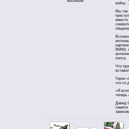
войну
Мы так 
преступ
вместе 
символ
общена
Вспомн
интонац
картинк
BMW), н
антенне
попса.
Что пра
вставил
Герои «
что-то
«Я всп
теперь 
Давид 
памяти 
зависи