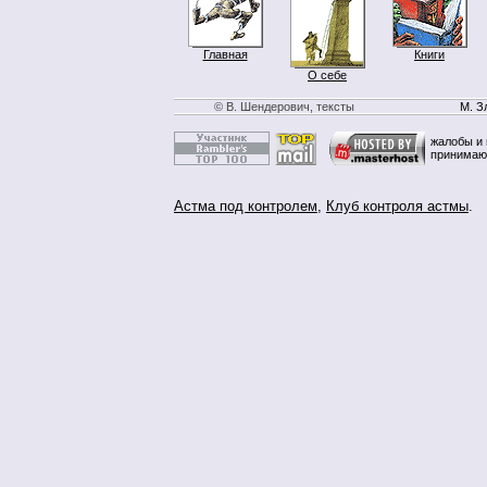
Главная
Книги
О себе
© В. Шендерович, тексты
М. З
жалобы и 
принимаю
Астма под контролем
,
Клуб контроля астмы
.