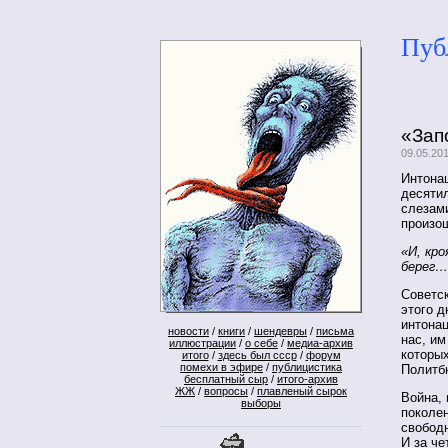
Пуб
«Зап
09.05.20
Интона
десятил
слезами
произо
«И, кр
берег…
Советс
этого д
интона
новости
/
книги
/
шендевры
/
письма
нас, им
иллюстрации
/
о себе
/
медиа-архив
которых
итого
/
здесь был ссср
/
форум
помехи в эфире
/
публицистика
Политб
бесплатный сыр
/
итого-архив
ЖЖ
/
вопросы
/
плавленый сырок
Война, 
выборы
поколе
свободн
И за че