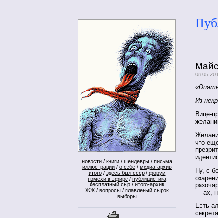
Пуб
Майс
08.05.20
«Опять
Из некр
Вице-пр
желани
Желание
что ещ
презри
иденти
новости
/
книги
/
шендевры
/
письма
иллюстрации
/
о себе
/
медиа-архив
Ну, с 
итого
/
здесь был ссср
/
форум
озарен
помехи в эфире
/
публицистика
разоча
бесплатный сыр
/
итого-архив
ЖЖ
/
вопросы
/
плавленый сырок
— ах, н
выборы
Есть а
секрета