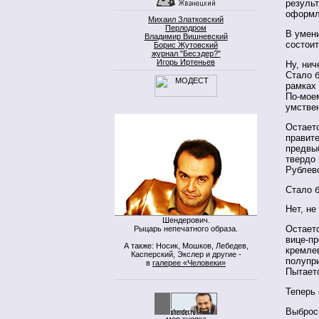
результ
оформл
Михаил Златковский
Перлодром
В умени
Владимир Вишневский
состоит
Борис Жутовский
журнал "Бесэдер?"
Игорь Иртеньев
Ну, нич
Стало б
рамках 
По-моем
умстве
Остаетс
правите
предвы
твердо 
Рублев
Стало б
Нет, не
Шендерович.
Остаетс
Рыцарь непечатного образа.
вице-пр
А также: Носик, Мошков, Лебедев,
кремлев
Касперский, Экслер и другие -
полупри
в
галерее «Человеки»
Пытаетс
Теперь
Выброс
моя кнопка