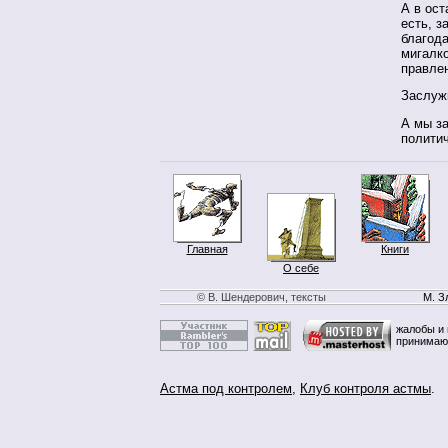
А в ост
есть, з
благода
мигалко
правле
Заслуж
А мы за
полити
Главная
Книги
О себе
© В. Шендерович, тексты
М. З
жалобы и 
принимаю
Астма под контролем
,
Клуб контроля астмы
.