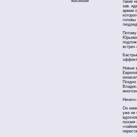
такие 
зав. ид
армии о
которог
головы
людоедо
Потому 
Юрьевич
подлож
встреч
Бастрык
эффект
Новые 
Европой
изнасил
Поздно 
Владис
многозн
Ничего-
Он немн
уже не 
вдохно
поэзия 
«чайник
перест