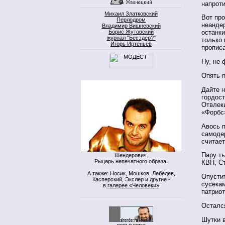
напроти
Михаил Златковский
Вот про
Перлодром
неандер
Владимир Вишневский
Борис Жутовский
останки
журнал "Бесэдер?"
только 
Игорь Иртеньев
пропис
Ну, не 
Опять п
Дайте н
гордост
Отвлеки
«Форбс»
Авось п
самоде
считает
Пару ты
Шендерович.
Рыцарь непечатного образа.
КВН, С
А также: Носик, Мошков, Лебедев,
Опустит
Касперский, Экслер и другие -
сусекам
в
галерее «Человеки»
патрио
Остался
Шутки 
моя кнопка