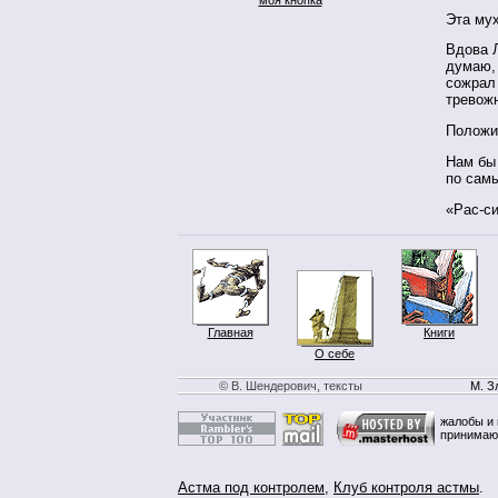
Эта мух
Вдова Л
думаю, 
сожрал 
тревож
Положи
Нам бы
по самы
«Рас-си
Главная
Книги
О себе
© В. Шендерович, тексты
М. З
жалобы и 
принимаю
Астма под контролем
,
Клуб контроля астмы
.