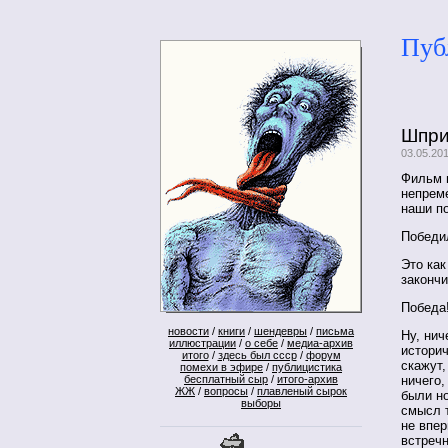
Пуб
Шпри
03.05.20
Фильм 
непрем
наши п
Победил
Это как
законч
Победа
новости
/
книги
/
шендевры
/
письма
Ну, нич
иллюстрации
/
о себе
/
медиа-архив
историч
итого
/
здесь был ссср
/
форум
скажут,
помехи в эфире
/
публицистика
ничего
бесплатный сыр
/
итого-архив
ЖЖ
/
вопросы
/
плавленый сырок
были н
выборы
смысл т
не впер
встречн