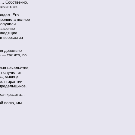
х… Собственно,
зачисток».
андал. Его
проявила полное
получили
евышение
ководящие
в всерьез за
ия довольно
 — так что, по
 имя начальства,
 получил от
ь, умница,
ет гарантии
предельщиков.
ская красота…
ай волю, мы