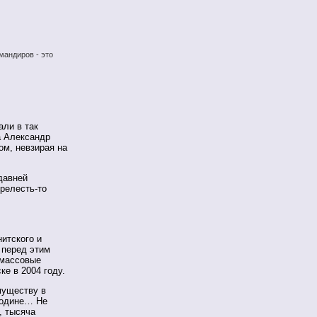
мандиров - это
али в так
а Александр
м, невзирая на
давней
релесть-то
нитского и
 перед этим
 массовые
е в 2004 году.
муществу в
 родине… Не
, тысяча