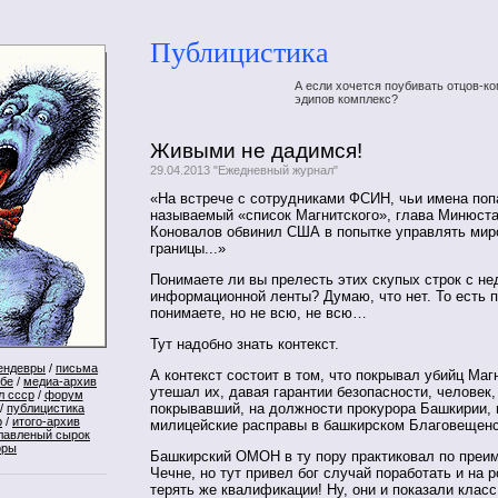
Публицистика
А если хочется поубивать отцов-ко
эдипов комплекс?
Живыми не дадимся!
29.04.2013 "Ежедневный журнал"
«На встрече с сотрудниками ФСИН, чьи имена поп
называемый «список Магнитского», глава Минюст
Коновалов обвинил США в попытке управлять миро
границы...»
Понимаете ли вы прелесть этих скупых строк с не
информационной ленты? Думаю, что нет. То есть п
понимаете, но не всю, не всю…
Тут надобно знать контекст.
ендевры
/
письма
А контекст состоит в том, что покрывал убийц Маг
ебе
/
медиа-архив
утешал их, давая гарантии безопасности, человек,
л ссср
/
форум
покрывавший, на должности прокурора Башкирии,
/
публицистика
р
/
итого-архив
милицейские расправы в башкирском Благовещенск
лавленый сырок
оры
Башкирский ОМОН в ту пору практиковал по преи
Чечне, но тут привел бог случай поработать и на
терять же квалификации! Ну, они и показали класс