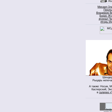
Михаил Зл
Перло
Владимир В
Борис Жу
журнал "Б
Игорь И
Шендер
Рыцарь непеча
А также: Носик, 
Касперский, Экс
в
галерее «
моя к