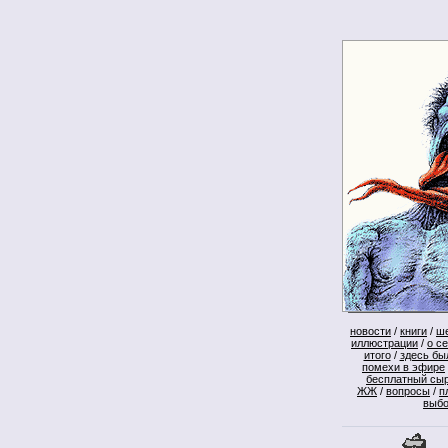
новости
/
книги
/
ш
иллюстрации
/
о с
итого
/
здесь бы
помехи в эфире
бесплатный сы
ЖЖ
/
вопросы
/
п
выб