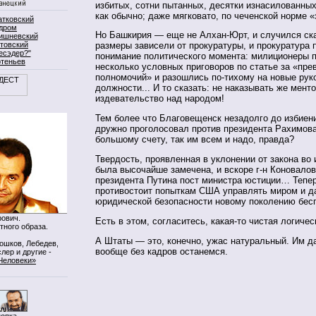
избитых, сотни пытанных, десятки изнасилованны
как обычно; даже мягковато, по чеченской норме «
атковский
дром
Но Башкирия — еще не Алхан-Юрт, и случился ск
ишневский
товский
размеры зависели от прокуратуры, и прокуратура 
есэдер?"
понимание политического момента: милиционеры 
ртеньев
несколько условных приговоров по статье за «пр
полномочий» и разошлись по-тихому на новые ру
должности... И то сказать: не наказывать же менто
издевательство над народом!
Тем более что Благовещенск незадолго до избиен
дружно проголосовал против президента Рахимова
большому счету, так им всем и надо, правда?
Твердость, проявленная в уклонении от закона во
была высочайше замечена, и вскоре г-н Коновалов
президента Путина пост министра юстиции… Тепер
противостоит попыткам США управлять миром и да
юридической безопасности новому поколению бес
ович.
Есть в этом, согласитесь, какая-то чистая логиче
тного образа.
А Штаты — это, конечно, ужас натуральный. Им д
Мошков, Лебедев,
вообще без кадров останемся.
лер и другие -
Человеки»
нопка