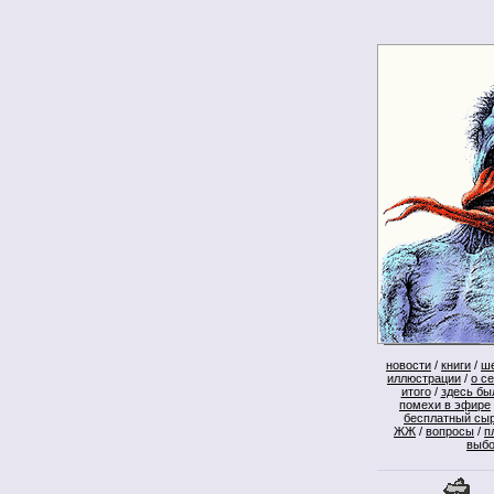
новости
/
книги
/
ш
иллюстрации
/
о с
итого
/
здесь бы
помехи в эфире
бесплатный сы
ЖЖ
/
вопросы
/
п
выб