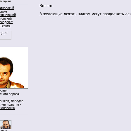
Вот так.
атковский
дром
А желающие лежать ничком могут продолжать леж
ишневский
товский
есэдер?"
ртеньев
ович.
тного образа.
Мошков, Лебедев,
лер и другие -
Человеки»
нопка