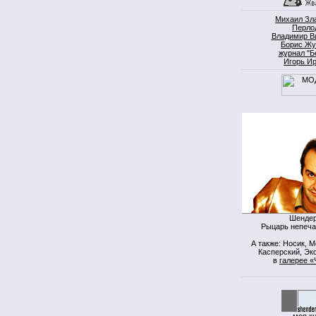
Михаил Зл
Перло
Владимир В
Борис Жу
журнал "Б
Игорь И
Шендер
Рыцарь непеча
А также: Носик, 
Касперский, Экс
в
галерее «
моя к