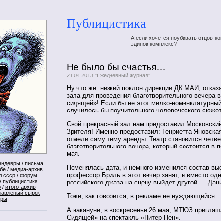
Публицистика
А если хочется поубивать отцов-ко
эдипов комплекс?
Не было бы счастья…
21.04.2013 "Ежедневный журнал"
Ну что же: низкий поклон дирекции ДК МАИ, отказ
зала для проведения благотворительного вечера 
сидящей»! Если бы не этот мелко-номенклатурный
случилось бы поучительного человеческого сюж
Свой прекрасный зал нам предоставил Московски
Зрителя! Именно предоставил: Генриетта Яновская
отмели саму тему аренды. Театр становится четв
благотворительного вечера, который состоится в 
мая.
ендевры
/
письма
Поменялась дата, и немного изменился состав в
ебе
/
медиа-архив
профессор Бриль в этот вечер занят, и вместо од
л ссср
/
форум
/
публицистика
российского джаза на сцену выйдет другой — Дан
р
/
итого-архив
лавленый сырок
Тоже, как говорится, в рекламе не нуждающийся…
оры
А накануне, в воскресенье 26 мая, МТЮЗ приглаш
Сидящей» на спектакль «Питер Пен».