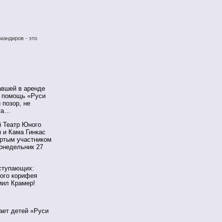
мандиров - это
авшей в аренде
в помощь «Руси
 позор, не
ета…
й Театр Юного
 и Кама Гинкас
ертым участником
понедельник 27
ыступающих:
ного корифея
иил Крамер!
ает детей «Руси