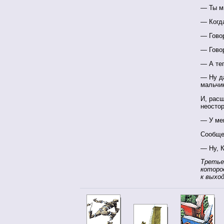
— Ты м
— Когд
— Говор
— Гово
— А те
— Ну да
мальчи
И, рас
неосто
— У ме
Сообще
— Ну, К
Третье
которо
к выхо