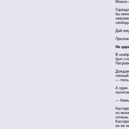
Можно е
Гораздо
бы мини
невозмо
свобод
Дай ему
Приложе
Не цар
В ноябр
был сч
Петровк
Дождав
личный 
— поль
А один 
политик
— Кимы
Каспар
но мона
хочешь 
Каспаро
он ее н