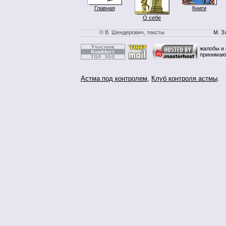
Главная
Книги
О себе
© В. Шендерович, тексты
М. З
жалобы и 
принимаю
Астма под контролем
,
Клуб контроля астмы
.