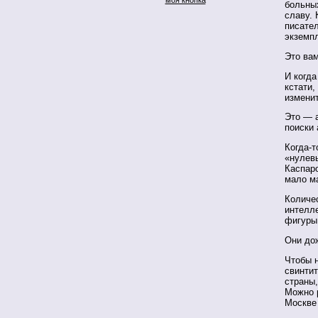
больных
славу. 
писател
экземп
Это вам
И когда
кстати,
изменит
Это — 
поиски
Когда-т
«нулев
Каспаро
мало ма
Количе
интелле
фигуры 
Они дож
Чтобы 
свинтит
страны
Можно р
Москве 