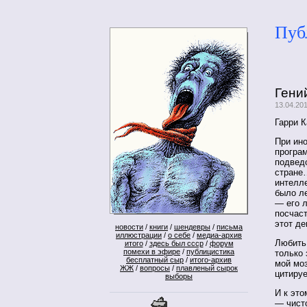
Пуб
Гени
13.04.20
Гарри К
При ин
програ
подвед
стране…
интелле
было ле
— его л
посчаст
этот де
новости
/
книги
/
шендевры
/
письма
иллюстрации
/
о себе
/
медиа-архив
Любить 
итого
/
здесь был ссср
/
форум
помехи в эфире
/
публицистика
только 
бесплатный сыр
/
итого-архив
мой моз
ЖЖ
/
вопросы
/
плавленый сырок
цитируе
выборы
И к эт
— чист