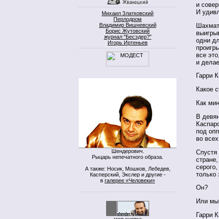
и совер
И удивл
Михаил Златковский
Перлодром
Шахматн
Владимир Вишневский
Борис Жутовский
выигрыв
журнал "Бесэдер?"
одни дл
Игорь Иртеньев
проигр
все это
и делае
Гарри К
Какое с
Как мин
В девян
Каспаро
под опп
во всех
Шендерович.
Спустя 
Рыцарь непечатного образа.
стране,
серого,
А также: Носик, Мошков, Лебедев,
только 
Касперский, Экслер и другие -
в
галерее «Человеки»
Он?
Или мы
Гарри 
моя кнопка