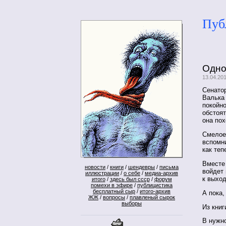
Пуб
Одно
13.04.20
Сенатор
Валька 
покойно
обстоят
она пох
Смелое
вспомни
как те
Вместе 
новости
/
книги
/
шендевры
/
письма
войдет 
иллюстрации
/
о себе
/
медиа-архив
к выход
итого
/
здесь был ссср
/
форум
помехи в эфире
/
публицистика
бесплатный сыр
/
итого-архив
А пока,
ЖЖ
/
вопросы
/
плавленый сырок
выборы
Из книг
В нужн