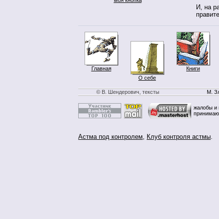
И, на р
правите
Главная
Книги
О себе
© В. Шендерович, тексты
М. З
жалобы и 
принимаю
Астма под контролем
,
Клуб контроля астмы
.