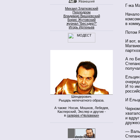
Г-жа Ма
Михаил Златковский
Перлодром
Начало 
Владимир Вишневский
комсом
Борис Жутовский
в комм
журнал "Бесэдер?"
Игорь Иртеньев
Потом 
И вот, 
Матвиен
партхоз
А по Бе
Степан
получа
Ельцин
очеред
И то им
россий
Шендерович.
И Ельц
Рыцарь непечатного образа.
А также: Носик, Мошков, Лебедев,
Черномы
Касперский, Экслер и другие -
хватал
в
галерее «Человеки»
и вдруг
дружес
— Валь
Степано
моя кнопка