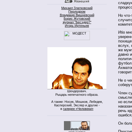
сладкую
процес
Михаил Златковский
Перлодром
Но что-
Владимир Вишневский
Борис Жутовский
случитс
журнал "Бесэдер?"
комите
Игорь Иртеньев
Ибо мн
уверенн
похищен
вслух, 
же мужч
давно и
полити
футбол
Ахмато
говорит
Не о че
соберу
Шендерович.
Член с
Рыцарь непечатного образа.
смысле
но если
А также: Носик, Мошков, Лебедев,
Касперский, Экслер и другие -
наказан
в
галерее «Человеки»
речь ид
ошибся,
Он боль
Простит
моя кнопка