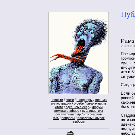
Пуб
Рамз
20.03.20
Презид
громкой
судью 
дисцип
что в б
ситуац
Ситуац
Если бы
россий
новости
/
книги
/
шендевры
/
письма
какой-
иллюстрации
/
о себе
/
медиа-архив
бы мно
итого
/
здесь был ссср
/
форум
помехи в эфире
/
публицистика
бесплатный сыр
/
итого-архив
Стадио
ЖЖ
/
вопросы
/
плавленый сырок
пяти ма
выборы
иденти
подручн
небольш