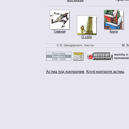
Главная
Книги
О себе
© В. Шендерович, тексты
М. З
жалобы и 
принимаю
Астма под контролем
,
Клуб контроля астмы
.