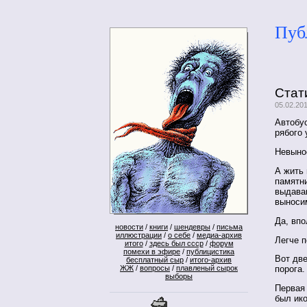
Пуб
Стат
05.02.20
Автобу
рябого 
Невыно
А жить
памятн
выдава
выноси
Да, впо
новости
/
книги
/
шендевры
/
письма
иллюстрации
/
о себе
/
медиа-архив
Легче п
итого
/
здесь был ссср
/
форум
помехи в эфире
/
публицистика
Вот две
бесплатный сыр
/
итого-архив
ЖЖ
/
вопросы
/
плавленый сырок
порога.
выборы
Первая 
был ико