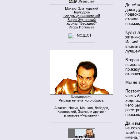
До «Ар
Михаил Златковский
даже ду
Перлодром
подвох
Владимир Вишневский
стояла 
Борис Жутовский
восьми
журнал "Бесэдер?"
Игорь Иртеньев
Культ 
жизни»;
Ильич! 
внимате
лучшем
Вторая 
психоло
приказу
отношен
Мы не з
Поэтому
часть б
Шендерович.
ходе ис
Рыцарь непечатного образа.
чего б
А также: Носик, Мошков, Лебедев,
расстр
Касперский, Экслер и другие -
просып
в
галерее «Человеки»
Да и им
не сох
тамбовс
имена, 
моя кнопка