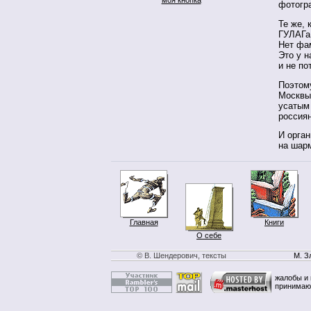
фотогр
Те же, 
ГУЛАГа,
Нет фам
Это у н
и не по
Поэтому
Москвы 
усатым
россиян
И орган
на шар
Главная
Книги
О себе
© В. Шендерович, тексты
М. З
жалобы и 
принимаю