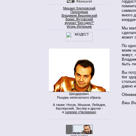
гордост
помнить
Михаил Златковский
символ
Перлодром
много 
Владимир Вишневский
Борис Жутовский
координ
журнал "Бесэдер?"
Игорь Иртеньев
Мы мало
сделали
может 
По одно
моим на
живут, 
Владим
быть лю
Вы пот
бог здо
столько
давно 
Шендерович.
Обнима
Рыцарь непечатного образа.
Ваш Ви
А также: Носик, Мошков, Лебедев,
Касперский, Экслер и другие -
в
галерее «Человеки»
моя кнопка