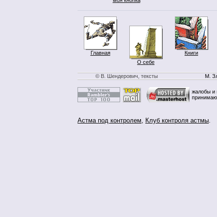
Главная
Книги
О себе
© В. Шендерович, тексты
М. З
жалобы и 
принимаю
Астма под контролем
,
Клуб контроля астмы
.