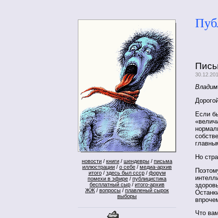
Пуб
Пись
30.12.20
Владим
Дорого
Если бы
«величи
нормаль
собств
главны
Но стра
новости
/
книги
/
шендевры
/
письма
иллюстрации
/
о себе
/
медиа-архив
Поэтому
итого
/
здесь был ссср
/
форум
интелли
помехи в эфире
/
публицистика
здоровь
бесплатный сыр
/
итого-архив
ЖЖ
/
вопросы
/
плавленый сырок
Останки
выборы
впрочем
Что ва