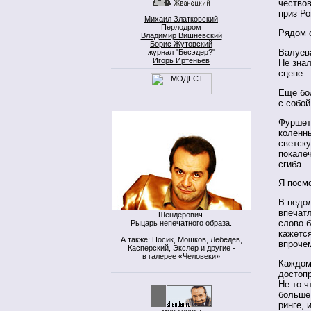
чествов
приз Ро
Михаил Златковский
Перлодром
Рядом о
Владимир Вишневский
Борис Жутовский
Валуева
журнал "Бесэдер?"
Игорь Иртеньев
Не знал
сцене.
Еще бол
с собой
Фуршет
коленн
светску
покале
сгиба.
Я посмо
В недо
впечатл
Шендерович.
слово б
Рыцарь непечатного образа.
кажется
А также: Носик, Мошков, Лебедев,
впроче
Касперский, Экслер и другие -
в
галерее «Человеки»
Каждом
достоп
Не то ч
больше.
ринге, 
моя кнопка