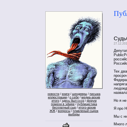
Пуб
Судь
27.12.20
Депутат
PublicP
российс
Россий
Тех два
просро
Федерац
напряга
людоедс
назвал
новости
/
книги
/
шендевры
/
письма
иллюстрации
/
о себе
/
медиа-архив
Но я не
итого
/
здесь был ссср
/
форум
помехи в эфире
/
публицистика
бесплатный сыр
/
итого-архив
Я про 
ЖЖ
/
вопросы
/
плавленый сырок
выборы
Мы с ни
Много л