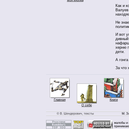
Как и к
Валуев 
находя
Не знаю
полити
И вот у
дивный 
нафарш
херню п
дети.
А гонга
За что 
Главная
Книги
О себе
© В. Шендерович, тексты
М. З
жалобы и 
принимаю