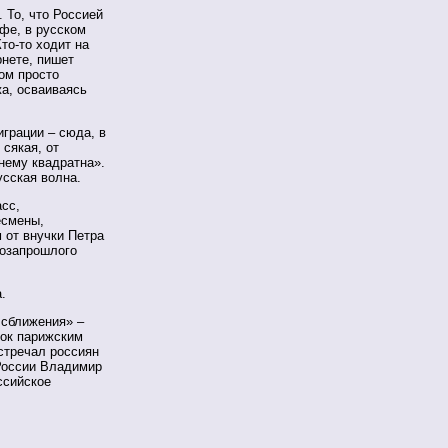
 То, что Россией
фе, в русском
то-то ходит на
рнете, пишет
ом просто
жа, осваиваясь
грации – сюда, в
 сякая, от
нему квадратна».
усская волна.
асс,
есмены,
 от внучки Петра
позапрошлого
.
 сближения» –
рок парижским
стречал россиян
 России Владимир
ссийское