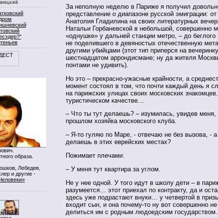
За неполную неделю в Париже я получил довольн
атковский
представление о диапазоне русской эмиграции: от
дром
Анатолия Гладилина на своих литературных вечер
ишневский
Натальи Горбаневской в небольшой, совершенно м
товский
«однушке» у дальней станции метро, – до беглого
есэдер?"
ртеньев
не поделившего в девяностых отечественную мет
другими убийцами (этот тип приперся на вечеринку
шестнадцатом аррондисмане; ну да жителя Москвы
понтами не удивить).
Но это – прекрасно-ужасные крайности, а среднес
момент состоял в том, что почти каждый день я с
на парижских улицах своих московских знакомцев.
туристическом качестве…
– Что ты тут делаешь? – изумилась, увидев меня, 
прошлом хозяйка московского клуба.
– Я-то гуляю по Маре, - отвечаю не без вызова, - а
делаешь в этих еврейских местах?
ович.
Пожимает плечами:
тного образа.
Мошков, Лебедев,
– У меня тут квартира за углом.
лер и другие -
Человеки»
Не у нее одной. У того идут в школу дети – в пар
разумеется… этот приехал по контракту, да и ост
здесь уже подрастают внуки… у четвертой в приз
входит сын, и она почему-то ну вот совершенно не
делиться им с родным людоедским государство
нопка