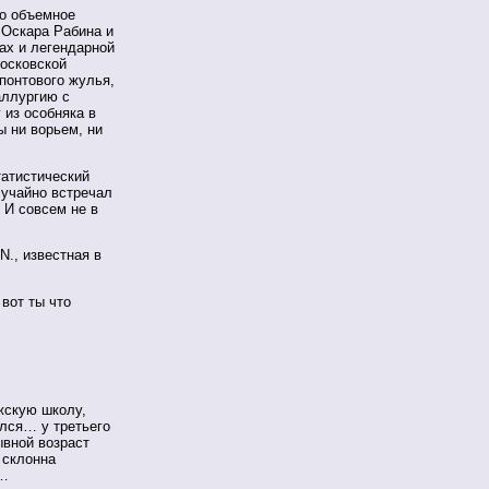
о объемное
 Оскара Рабина и
ах и легендарной
осковской
 понтового жулья,
аллургию с
 из особняка в
 ни ворьем, ни
татистический
лучайно встречал
 И совсем не в
N., известная в
 вот ты что
ижскую школу,
ался… у третьего
ывной возраст
 склонна
м…