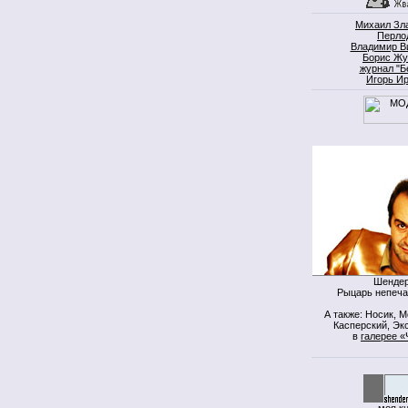
Михаил Зл
Перло
Владимир В
Борис Жу
журнал "Б
Игорь И
Шендер
Рыцарь непеча
А также: Носик, 
Касперский, Экс
в
галерее «
моя к