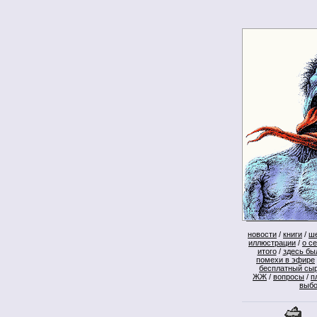
новости
/
книги
/
ш
иллюстрации
/
о с
итого
/
здесь бы
помехи в эфире
бесплатный сы
ЖЖ
/
вопросы
/
п
выб