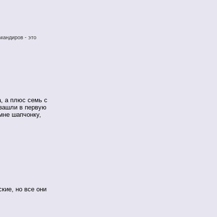
мандиров - это
а, а плюс семь с
 зашли в первую
мне шапчонку,
ские, но все они