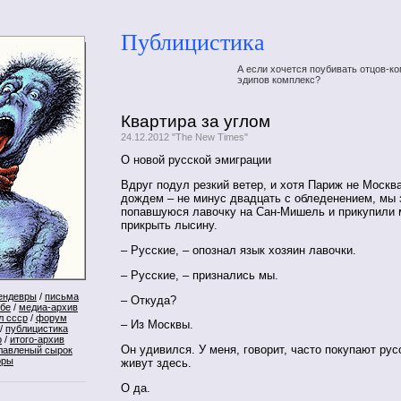
Публицистика
А если хочется поубивать отцов-ко
эдипов комплекс?
Квартира за углом
24.12.2012 "The New Times"
О новой русской эмиграции
Вдруг подул резкий ветер, и хотя Париж не Москв
дождем – не минус двадцать с обледенением, мы
попавшуюся лавочку на Сан-Мишель и прикупили 
прикрыть лысину.
– Русские, – опознал язык хозяин лавочки.
– Русские, – признались мы.
ендевры
/
письма
– Откуда?
ебе
/
медиа-архив
л ссср
/
форум
– Из Москвы.
/
публицистика
р
/
итого-архив
Он удивился. У меня, говорит, часто покупают рус
лавленый сырок
оры
живут здесь.
О да.