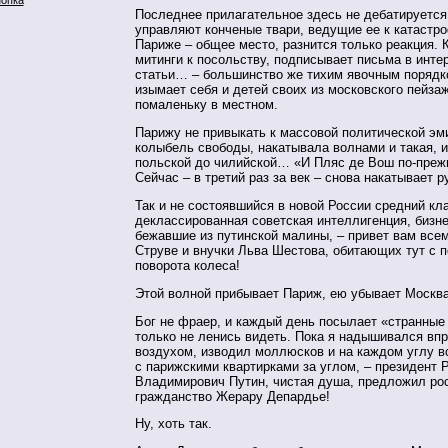
Последнее прилагательное здесь не дебатируется.
управляют конченые твари, ведущие ее к катастро
Париже – общее место, разнится только реакция. К
митинги к посольству, подписывает письма в инте
статьи… – большинство же тихим явочным порядк
изымает себя и детей своих из московского пейза
помаленьку в местном.
Парижу не привыкать к массовой политической эми
колыбель свободы, накатывала волнами и такая, и
польской до чилийской… «И Пляс де Вош по-преж
Сейчас – в третий раз за век – снова накатывает р
Так и не состоявшийся в новой России средний кл
деклассированная советская интеллигенция, бизн
бежавшие из путинской малины, – привет вам всем
Струве и внучки Льва Шестова, обитающих тут с 
поворота колеса!
Этой волной прибывает Париж, ею убывает Москва
Бог не фраер, и каждый день посылает «странные
только не ленись видеть. Пока я надышивался вп
воздухом, изводил моллюсков и на каждом углу в
с парижскими квартирками за углом, – президент
Владимирович Путин, чистая душа, предложил ро
гражданство Жерару Депардье!
Ну, хоть так.