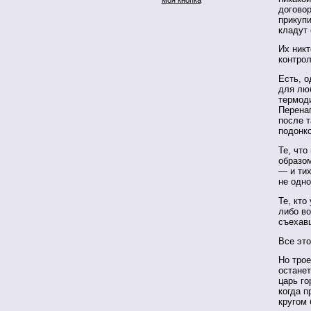
договор
прикуп
кладут
Их никт
контрол
Есть, о
для люб
термоди
Перена
после т
подонко
Те, что
образо
— и тих
не одно
Те, кто
либо в
съехав
Все это
Но трое
останет
царь го
когда п
кругом 