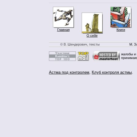
Главная
Книги
О себе
© В. Шендерович, тексты
М. З
жалобы и 
принимаю
Астма под контролем
,
Клуб контроля астмы
.