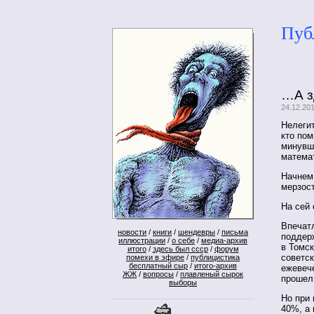
Пуб
…А з
24.12.20
Нелегит
кто пом
минувш
математ
Начнем
мерзост
На сей
Впечатл
новости
/
книги
/
шендевры
/
письма
поддер
иллюстрации
/
о себе
/
медиа-архив
в Томск
итого
/
здесь был ссср
/
форум
советс
помехи в эфире
/
публицистика
бесплатный сыр
/
итого-архив
ежевеч
ЖЖ
/
вопросы
/
плавленый сырок
прошел
выборы
Но при
40%, а