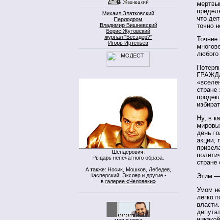
мертвы
пределы
Михаил Златковский
что деп
Перлодром
точно н
Владимир Вишневский
Борис Жутовский
журнал "Бесэдер?"
Точнее 
Игорь Иртеньев
многов
любого 
Потеря
ГРАЖДА
«вселен
стране 
продек
избира
Ну, в к
мировы
день г
акции, 
привел
Шендерович.
полити
Рыцарь непечатного образа.
стране
А также: Носик, Мошков, Лебедев,
Касперский, Экслер и другие -
Этим — 
в
галерее «Человеки»
Умом не
легко 
власти.
депутат
никакой
моя кнопка