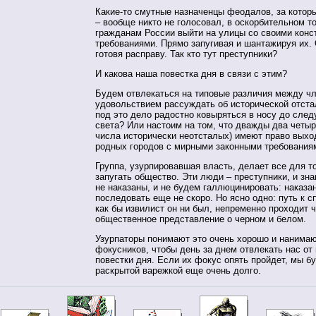
Какие-то смутные назначенцы феодалов, за которы
– вообще никто не голосовал, в оскорбительном 
гражданам России выйти на улицы со своими кон
требованиями. Прямо запугивая и шантажируя их.
готовя расправу. Так кто тут преступники?
И какова наша повестка дня в связи с этим?
Будем отвлекаться на типовые различия между чл
удовольствием рассуждать об исторической отста
под это дело радостно ковыряться в носу до сле
света? Или настоим на том, что дважды два четыре
числа исторически неотсталых) имеют право выхо
родных городов с мирными законными требования
Группа, узурпировавшая власть, делает все для то
запугать общество. Эти люди – преступники, и зн
не наказаны, и не будем галлюцинировать: наказа
последовать еще не скоро. Но ясно одно: путь к с
как бы извилист он ни был, непременно проходит 
общественное представление о черном и белом.
Узурпаторы понимают это очень хорошо и нанима
фокусников, чтобы день за днем отвлекать нас от 
повестки дня. Если их фокус опять пройдет, мы б
раскрытой варежкой еще очень долго.