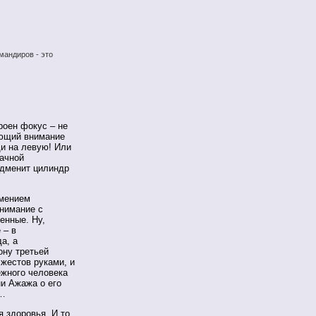
мандиров - это
роен фокус – не
ающий внимание
ди на левую! Или
рачной
подменит цилиндр
умением
нимание с
енные. Ну,
 – в
а, а
ону третьей
жестов руками, и
ежного человека
ни Ажажа о его
и…
 здоровья. И то