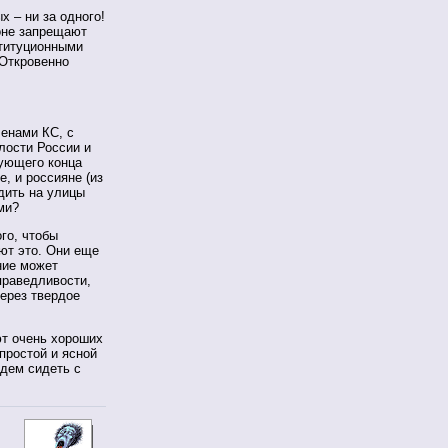
х – ни за одного!
тоне запрещают
ституционными
 Откровенно
енами КС, с
лости России и
дующего конца
, и россияне (из
дить на улицы
ми?
го, чтобы
ают это. Они еще
ние может
праведливости,
через твердое
ют очень хороших
простой и ясной
удем сидеть с