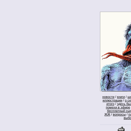
новости
/
книги
/
ш
иллюстрации
/
о с
итого
/
здесь бы
помехи в эфире
бесплатный сы
ЖЖ
/
вопросы
/
п
выб