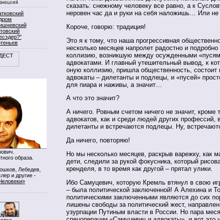
сказать: снежному человеку все равно, а к Сусло
неровен час да и руки на себя наложишь… Или не 
атковский
дром
ишневский
Короче, говорю: традиция!
товский
есэдер?"
Это я к тому, что наша прогрессивная общественн
ртеньев
несколько месяцев напролет радостно и подробно
коллизию, возникшую между осужденными «пусям
адвокатами. И главный утешительный вывод, к ко
оную коллизию, пришла общественность, состоит в
адвокаты – дилетанты и подлецы, и «пусей» прос
для пиара и наживы, а значит…
А что это значит?
А ничего. Ровным счетом ничего не значит, кроме т
адвокатов, как и среди людей других профессий, 
дилетанты и встречаются подлецы. Ну, встречаютс
Да ничего, повторяю!
ович.
Но мы несколько месяцев, раскрыв варежку, как 
тного образа.
дети, следили за рукой фокусника, который рисов
кренделя, в то время как другой – прятал улики.
Мошков, Лебедев,
лер и другие -
Человеки»
Ибо Самуцевич, которую Кремль втянул в свою иг
– была политической заключенной! А Алехина и Т
политическими заключенными являются до сих пор
лишены свободы за политический жест, направлен
узурпации Путиным власти в России. Но пара мес
спецоперации «Самуцевич и адвокаты», и вот это 
нопка