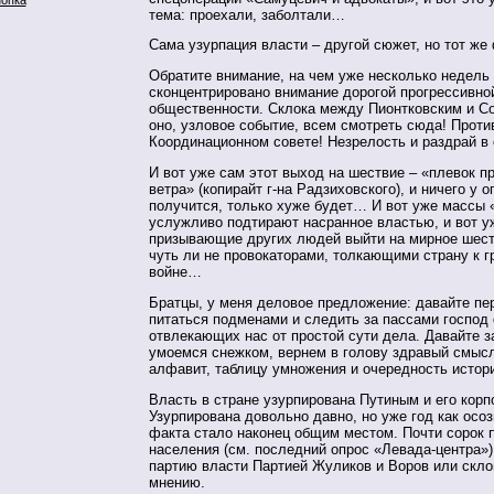
тема: проехали, заболтали…
Сама узурпация власти – другой сюжет, но тот же
Обратите внимание, на чем уже несколько недель
сконцентрировано внимание дорогой прогрессивно
общественности. Склока между Пионтковским и Соб
оно, узловое событие, всем смотреть сюда! Проти
Координационном совете! Незрелость и раздрай в 
И вот уже сам этот выход на шествие – «плевок п
ветра» (копирайт г-на Радзиховского), и ничего у 
получится, только хуже будет… И вот уже массы
услужливо подтирают насранное властью, и вот у
призывающие других людей выйти на мирное шест
чуть ли не провокаторами, толкающими страну к 
войне…
Братцы, у меня деловое предложение: давайте пе
питаться подменами и следить за пассами господ
отвлекающих нас от простой сути дела. Давайте з
умоемся снежком, вернем в голову здравый смыс
алфавит, таблицу умножения и очередность истор
Власть в стране узурпирована Путиным и его корп
Узурпирована довольно давно, но уже год как осоз
факта стало наконец общим местом. Почти сорок 
населения (см. последний опрос «Левада-центра»)
партию власти Партией Жуликов и Воров или скло
мнению.