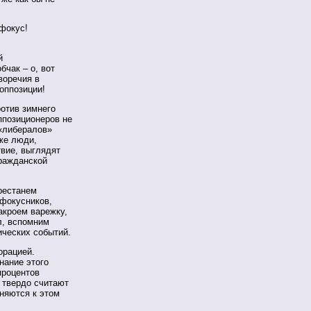
 фокус!
й
чак – о, вот
воречия в
оппозиции!
ротив зимнего
оппозиционеров не
 «либералов»
же люди,
вие, выглядят
гражданской
рестанем
 фокусников,
акроем варежку,
л, вспомним
ических событий.
орацией.
нание этого
процентов
 твердо считают
няются к этом