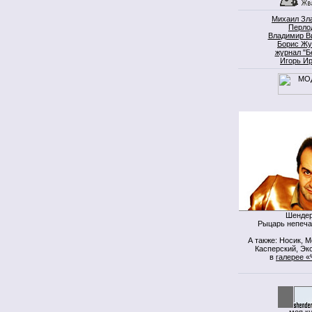
Михаил Зл
Перло
Владимир В
Борис Жу
журнал "Б
Игорь И
Шендер
Рыцарь непеча
А также: Носик, 
Касперский, Экс
в
галерее «
моя к