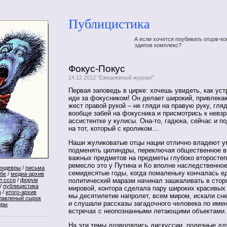
Публицистика
А если хочется поубивать отцов-ко
эдипов комплекс?
Фокус-Покус
14.12.2012 "Ежедневный журнал"
Первая заповедь в цирке: хочешь увидеть, как уст
иди за фокусником! Он делает широкий, привлек
жест правой рукой – не гляди на правую руку, гля
вообще забей на фокусника и присмотрись к невз
ассистентке у кулисы. Она-то, гадюка, сейчас и 
на тот, который с кроликом…
Наши жуликоватые отцы нации отлично владеют 
подменять цилиндры, переключая общественное в
важных предметов на предметы глубоко второстеп
ремесло это у Путина и Ко вполне наследственное
ендевры
/
письма
семидесятые годы, когда помаленьку кончалась ед
ебе
/
медиа-архив
л ссср
/
форум
политический маразм начинал зашкаливать в стор
/
публицистика
мировой, контора сделала пару широких красивых 
р
/
итого-архив
мы десятилетие напролет, всем миром, искали сн
лавленый сырок
и слушали рассказы загадочного человека по име
оры
встречах с неопознанными летающими объектам
На эти темы дозволялись дискуссии, полезные для