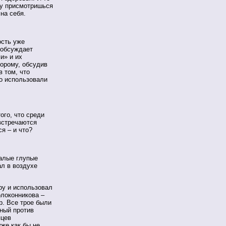
ву присмотришься
на себя.
ость уже
 обсуждает
и» и их
торому, обсудив
 том, что
то использовали
ого, что среди
встречаются
я – и что?
малые глупые
ал в воздухе
ру и использовал
олоконникова –
. Все трое были
ный против
яцев
уже как бы не