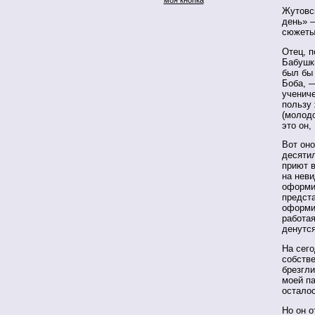
Жутовс
день» —
сюжеты
Отец, 
Бабушк
был бы
Боба, —
учениче
пользу
(молод
это он,
Вот оно
десяти
приют 
на нев
оформи
предст
оформил
работая
денутся
На сег
собств
брезгли
моей па
осталос
Но он о