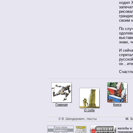
ходил Ж
запечат
рисовал
гранди
своим 
По слу
одолев
выставк
знаю, ч
И сейча
спрятал
русской
ох…ите
Счастл
Главная
Книги
О себе
© В. Шендерович, тексты
М. З
жалобы и 
принимаю