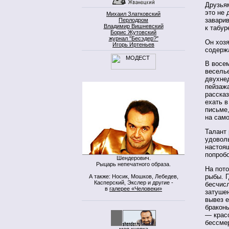
Друзья
это не 
Михаил Златковский
заварив
Перлодром
Владимир Вишневский
к табур
Борис Жутовский
журнал "Бесэдер?"
Он хозя
Игорь Иртеньев
содержа
В восе
весель
двухне
пейзаж
рассказ
ехать в
письме,
на сам
Талант 
удоволь
настоящ
попробо
Шендерович.
Рыцарь непечатного образа.
На пото
рыбы. Г
А также: Носик, Мошков, Лебедев,
Касперский, Экслер и другие -
бесчис
в
галерее «Человеки»
затушен
вывез 
браконь
— красо
бессмер
моя кнопка