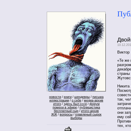
Пуб
Двой
10.12.20
Виктор
«Те же 
разгром
декабре
страны
Жутовск
Никита 
Посмотр
совестн
новости
/
книги
/
шендевры
/
письма
так, че
иллюстрации
/
о себе
/
медиа-архив
затраче
итого
/
здесь был ссср
/
форум
помехи в эфире
/
публицистика
отплачи
бесплатный сыр
/
итого-архив
они зат
ЖЖ
/
вопросы
/
плавленый сырок
ему сей
выборы
Против
тех, кт