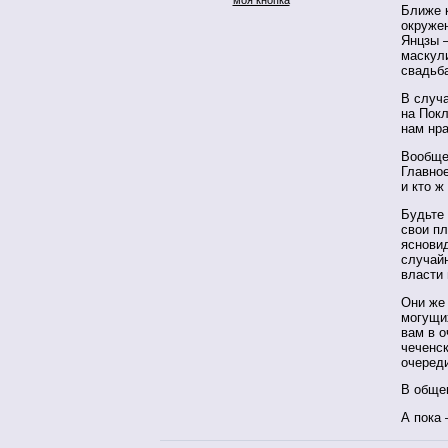
Ближе 
окружен
Янцзы 
маскул
свадьб
В случа
на Покл
нам нр
Вообще
Главное
и кто ж
Будьте
свои пл
яснови
случайн
власти
Они же 
могущих
вам в о
чеченс
очеред
В общем
А пока