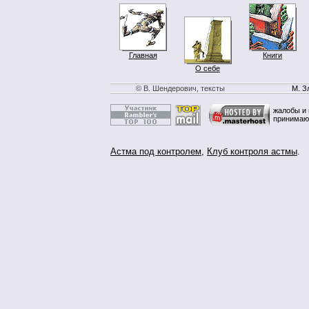
Главная
Книги
О себе
© В. Шендерович, тексты
М. З
жалобы и 
принимаю
Астма под контролем
,
Клуб контроля астмы
.