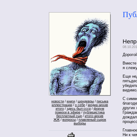
Пуб
Непр
08.10.20
Дорого
Вместе
я слеж
Еще не
пятьдес
убедили
видимо,
С симм
новости
/
книги
/
шендевры
/
письма
благоде
иллюстрации
/
о себе
/
медиа-архив
других 
итого
/
здесь был ссср
/
форум
Граждан
помехи в эфире
/
публицистика
бесплатный сыр
/
итого-архив
дождал
ЖЖ
/
вопросы
/
плавленый сырок
процес
выборы
Главно
Ни к че