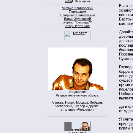
Вы ж не
Михаил Златковский
хозяйс
Перлодром
свет см
Владимир Вишневский
Борис Жутовский
Бастрык
журнал "Бесэдер?"
компро
Игорь Иртеньев
Давайте
довольн
десяти
последн
благопо
Проспе
Суслова
Господь
баррель
асьенд
существ
прямо и
поцело
Шендерович.
Победы
Рыцарь непечатного образа.
выплат
А также: Носик, Мошков, Лебедев,
Касперский, Экслер и другие -
Да и фи
в
галерее «Человеки»
от уда
Я счит
природы
курлы 
моя кнопка