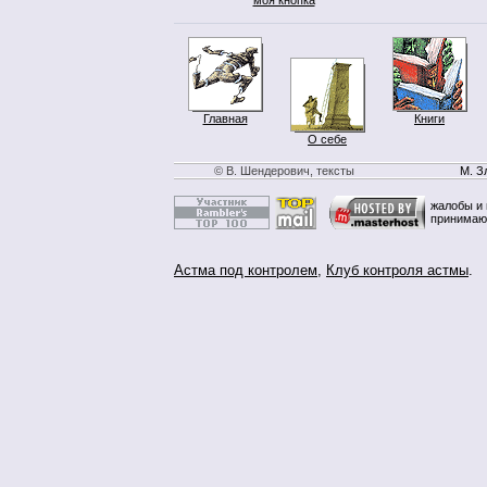
Главная
Книги
О себе
© В. Шендерович, тексты
М. З
жалобы и 
принимаю
Астма под контролем
,
Клуб контроля астмы
.