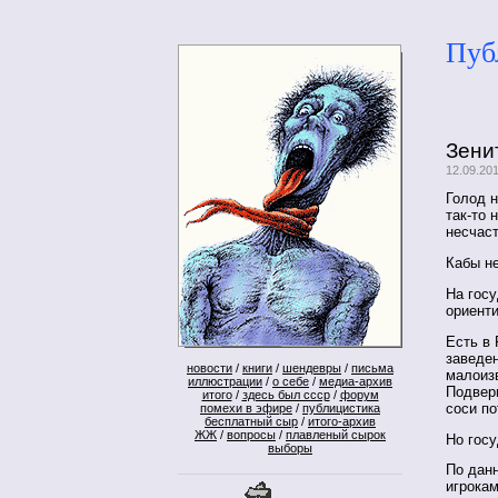
Пуб
Зени
12.09.20
Голод н
так-то 
несчас
Кабы не
На госу
ориенти
Есть в 
заведен
новости
/
книги
/
шендевры
/
письма
малоизв
иллюстрации
/
о себе
/
медиа-архив
Подверн
итого
/
здесь был ссср
/
форум
соси п
помехи в эфире
/
публицистика
бесплатный сыр
/
итого-архив
ЖЖ
/
вопросы
/
плавленый сырок
Но госу
выборы
По дан
игрокам