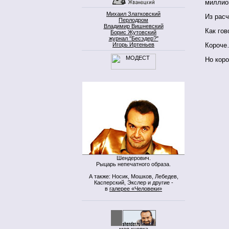
миллио
Михаил Златковский
Из расч
Перлодром
Владимир Вишневский
Как гов
Борис Жутовский
журнал "Бесэдер?"
Игорь Иртеньев
Короч
Но коро
Шендерович.
Рыцарь непечатного образа.
А также: Носик, Мошков, Лебедев,
Касперский, Экслер и другие -
в
галерее «Человеки»
моя кнопка