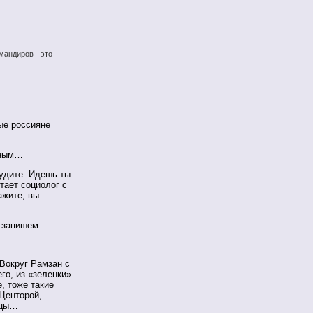
мандиров - это
ые россияне
нным…
судите. Идешь ты
стает социолог с
ажите, вы
 запишем.
 Вокруг Рамзан с
го, из «зеленки»
, тоже такие
 Центорой,
нцы…