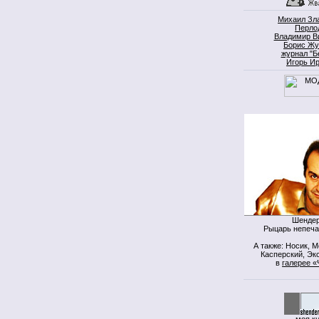
Михаил Зл
Перло
Владимир В
Борис Жу
журнал "Б
Игорь И
Шендер
Рыцарь непеча
А также: Носик, 
Касперский, Экс
в
галерее «
моя к