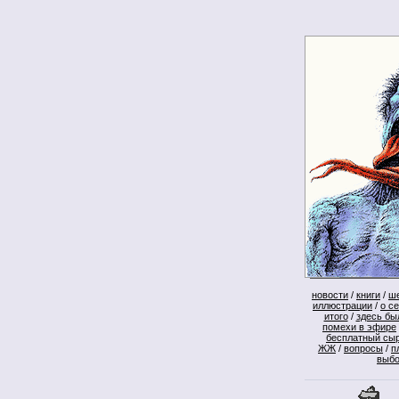
новости
/
книги
/
ш
иллюстрации
/
о с
итого
/
здесь бы
помехи в эфире
бесплатный сы
ЖЖ
/
вопросы
/
п
выб