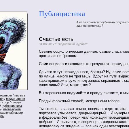
Публицистика
А если хочется поубивать отцов-ко
эдипов комплекс?
Счастье есть
31.08.2012 "Ежедневный журнал"
Свежие социологические данные: самые счастлив
проживают в Грозном.
Сами социологи назвали этот результат неожида
Да чего ж тут неожиданного, братцы? Ну, сами по
по улице, никого не трогаешь. Вдруг на пути выра
карандашиком в руке и под запись спрашивает: ск
счастливы? Или, может, нет?
Вы хорошенько подумайте и правду скажите, а мы
ендевры
/
письма
ебе
/
медиа-архив
Предынфарктный случай, между нами говоря.
л ссср
/
форум
/
публицистика
Ты стоишь, в глазах темно, социолог ждет ответа.
р
/
итого-архив
лавленый сырок
портретов улыбается, добрый-добрый… И нукеры е
оры
в федералы без потери квалификации перешедшие
добрые… И львы его, в зверинце, в родовом селе
неподалеку от зиндана — все как один вегетариа