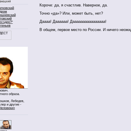
Короче: да, я счастлив. Наверное, да.
атковский
дром
Точно «да»? Или, может быть, нет?
ишневский
товский
Даааа! Даааааа! Даааааааааааааааа!
есэдер?"
ртеньев
В общем, первое место по России. И ничего неожи
ович.
тного образа.
Мошков, Лебедев,
лер и другие -
Человеки»
нопка