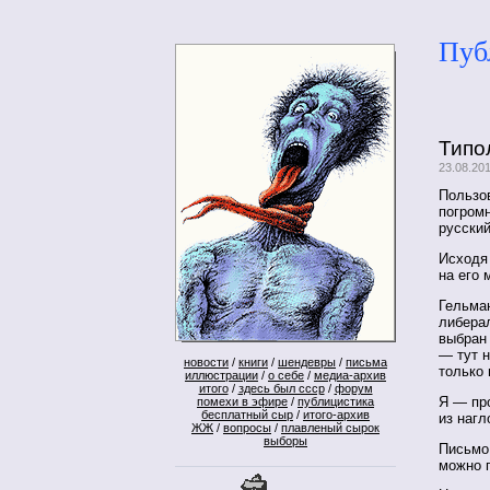
Пуб
Типо
23.08.20
Пользо
погром
русский
Исходя 
на его 
Гельман
либерал
выбран 
— тут н
новости
/
книги
/
шендевры
/
письма
только
иллюстрации
/
о себе
/
медиа-архив
итого
/
здесь был ссср
/
форум
Я — пр
помехи в эфире
/
публицистика
бесплатный сыр
/
итого-архив
из нагл
ЖЖ
/
вопросы
/
плавленый сырок
выборы
Письмо
можно п