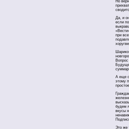
Но верн
прихват
сводитс
Да, и о
если п
выкравш
«Вести»
при все
подавл
хоругве
Шарико
новгоро
Вопрос 
Будуще
суммар
А еще 
этому п
просто
Гражда
железно
высказы
будем 
вкусы н
ненави
Подпись
Это же 