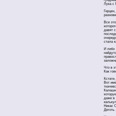
Лука с
Герцен,
разнов
Все это
которог
давят с
послед
очеред
стала к
И либо
найдутс
правосл
заложн
Что в э
Как го
Кстати,
Вот име
ткачевс
Калашн
которую
даже в
кальку
Никас С
Деготь