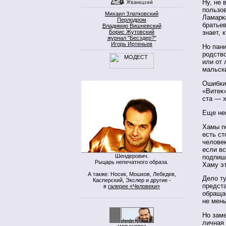
Ну, не 
пользов
Михаил Златковский
Ламарка
Перлодром
братьев
Владимир Вишневский
Борис Жутовский
знает, 
журнал "Бесэдер?"
Игорь Иртеньев
Но пан
родств
или от
мальск
Ошибки
«Витек»
ста — 
Еще не
Хамы по
есть с
челове
если вс
Шендерович.
подпиш
Рыцарь непечатного образа.
Хаму эт
А также: Носик, Мошков, Лебедев,
Дело ту
Касперский, Экслер и другие -
предста
в
галерее «Человеки»
обращае
не мен
Но заме
личная 
моя кнопка