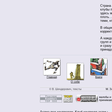
Страна 
клубы п
здесь м
плоть… 
теми, к
В общем
коррект
А каждо
групп 
и сразу
принад
Главная
Книги
О себе
© В. Шендерович, тексты
М. З
жалобы и 
принимаю
Астма под контролем
,
Клуб контроля астмы
.