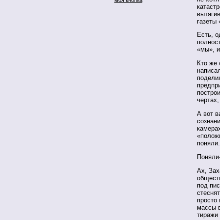
катастр
вытягив
газеты 
Есть, о
полнос
«мы», и
Кто же 
написал
подели
предпри
построи
чертах,
А вот в
сознан
камерах
«полож
поняли.
Поняли-
Ах, Зах
общест
под пи
стеснят
просто 
массы в
тиражи 