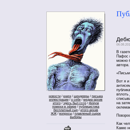
Пуб
Дебю
06.08.20
В газе
Пафос 
можно б
автора.
«Письм
Вот я и
антисем
публика
вплоть 
новости
/
книги
/
шендевры
/
письма
списыва
иллюстрации
/
о себе
/
медиа-архив
на зат
итого
/
здесь был ссср
/
форум
помехи в эфире
/
публицистика
оклема
бесплатный сыр
/
итого-архив
ЖЖ
/
вопросы
/
плавленый сырок
Повзро
выборы
Как че
Камю не