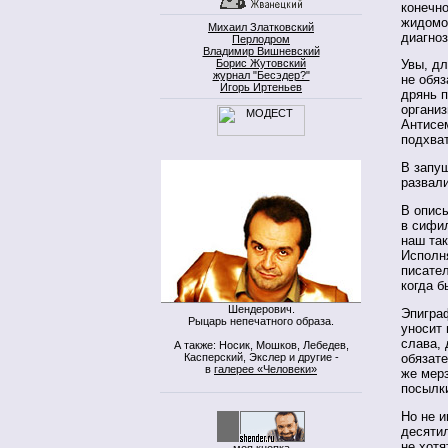
конечно
жидомо
Михаил Златковский
диагноз
Перлодром
Владимир Вишневский
Борис Жутовский
Увы, дл
журнал "Бесэдер?"
не обя
Игорь Иртеньев
дрянь п
органи
Антисе
подхва
В запущ
развали
В опис
в сифил
наш так
Исполн
писате
когда б
Шендерович.
Эпигра
Рыцарь непечатного образа.
уносит 
слава, 
А также: Носик, Мошков, Лебедев,
Касперский, Экслер и другие -
обязате
в
галерее «Человеки»
же мерз
посылк
Но не 
десятил
не хотя
моя кнопка