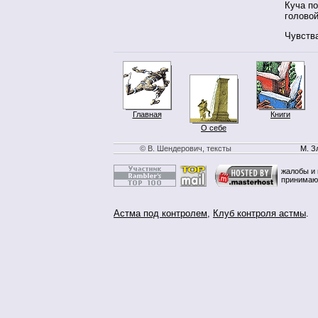
Куча по
голово
Чувства
Главная
Книги
О себе
© В. Шендерович, тексты
М. З
жалобы и 
принимаю
Астма под контролем
,
Клуб контроля астмы
.