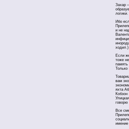
Захар —
образу
логики.
Ибо есл
Прилепи
и не на
Валенти
инфицир
инородц
ходил.)
Если ж
тоже не
память
Только 
Товарищ
вам эко
эконом
яхта А
Кобзон
Улицкая
говорю
Все сме
Прилепи
социали
имение 