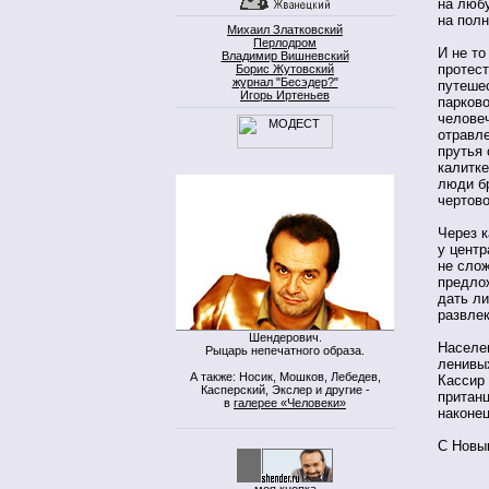
на люб
на полн
Михаил Златковский
Перлодром
И не то
Владимир Вишневский
протест
Борис Жутовский
журнал "Бесэдер?"
путешес
Игорь Иртеньев
парково
человеч
отравле
прутья 
калитке
люди бр
чертово
Через к
у центр
не сло
предлож
дать ли
развлек
Шендерович.
Населе
Рыцарь непечатного образа.
ленивых
А также: Носик, Мошков, Лебедев,
Кассир
Касперский, Экслер и другие -
пританц
в
галерее «Человеки»
наконе
С Новы
моя кнопка