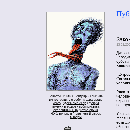
Пуб
Зако
13.01.200
Для ана
- сгоди
субстан
Басман
…Утром 
Соколь
холодке
Работа 
человек
новости
/
книги
/
шендевры
/
письма
иллюстрации
/
о себе
/
медиа-архив
охранно
итого
/
здесь был ссср
/
форум
по случ
помехи в эфире
/
публицистика
бесплатный сыр
/
итого-архив
У кассы
ЖЖ
/
вопросы
/
плавленый сырок
выборы
Местные
есть др
абсолют