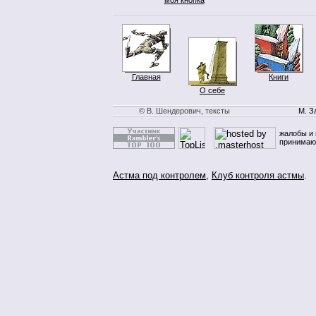
Главная
Книги
О себе
© В. Шендерович, тексты
М. З
жалобы и 
принимаю
Астма под контролем
,
Клуб контроля астмы
.