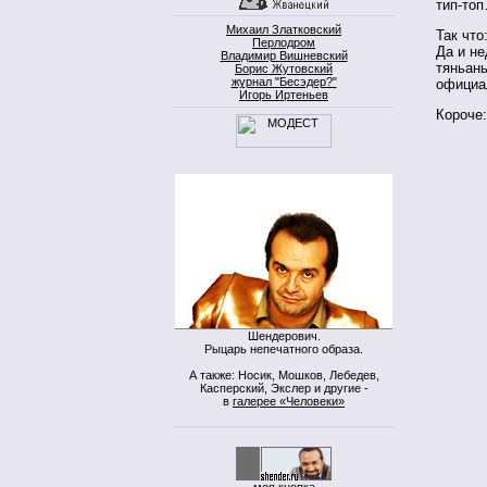
тип-то
Михаил Златковский
Так что
Перлодром
Да и не
Владимир Вишневский
тяньань
Борис Жутовский
журнал "Бесэдер?"
официа
Игорь Иртеньев
Короче:
Шендерович.
Рыцарь непечатного образа.
А также: Носик, Мошков, Лебедев,
Касперский, Экслер и другие -
в
галерее «Человеки»
моя кнопка