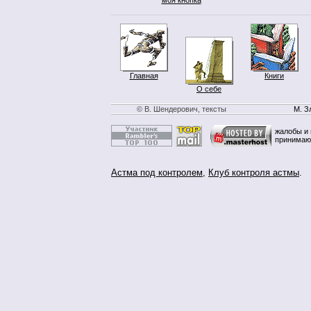
Главная
Книги
О себе
© В. Шендерович, тексты
М. З
жалобы и 
принимаю
Астма под контролем
,
Клуб контроля астмы
.