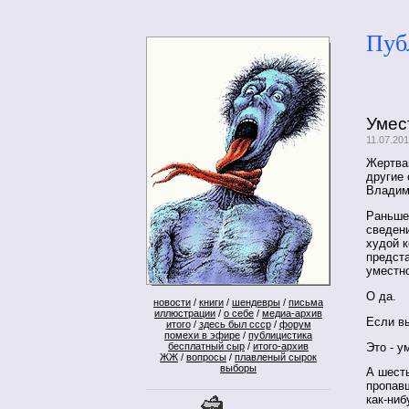
Пуб
Умес
11.07.20
Жертвам
другие
Владим
Раньше 
сведени
худой 
предста
уместн
О да.
новости
/
книги
/
шендевры
/
письма
иллюстрации
/
о себе
/
медиа-архив
Если вы
итого
/
здесь был ссср
/
форум
помехи в эфире
/
публицистика
Это - у
бесплатный сыр
/
итого-архив
ЖЖ
/
вопросы
/
плавленый сырок
выборы
А шест
пропавш
как-ниб