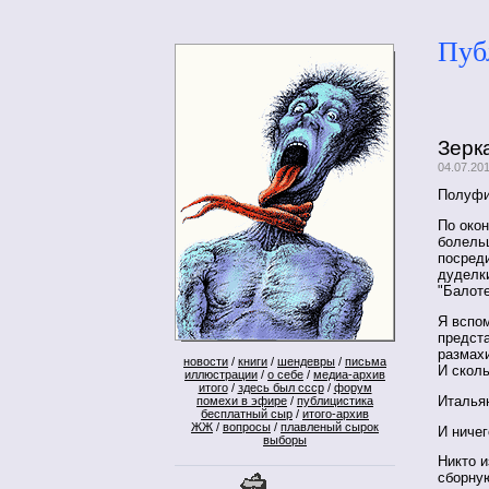
Пуб
Зерк
04.07.20
Полуфи
По око
болельщ
посред
дуделк
"Балот
Я вспом
предста
размах
новости
/
книги
/
шендевры
/
письма
И сколь
иллюстрации
/
о себе
/
медиа-архив
итого
/
здесь был ссср
/
форум
Италья
помехи в эфире
/
публицистика
бесплатный сыр
/
итого-архив
ЖЖ
/
вопросы
/
плавленый сырок
И ничег
выборы
Никто и
сборную