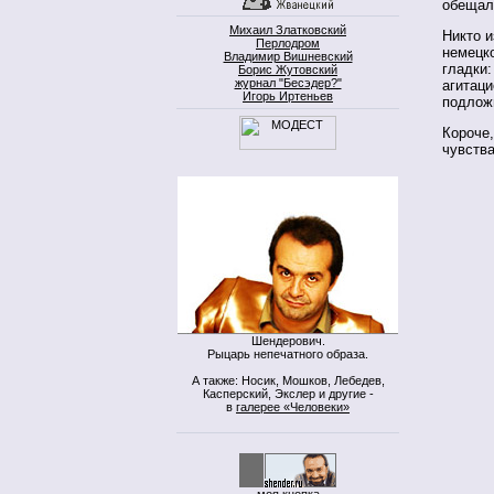
обещал 
Михаил Златковский
Никто и
Перлодром
немецко
Владимир Вишневский
гладки:
Борис Жутовский
журнал "Бесэдер?"
агитац
Игорь Иртеньев
подлож
Короче,
чувств
Шендерович.
Рыцарь непечатного образа.
А также: Носик, Мошков, Лебедев,
Касперский, Экслер и другие -
в
галерее «Человеки»
моя кнопка