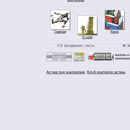
Главная
Книги
О себе
© В. Шендерович, тексты
М. З
жалобы и 
принимаю
Астма под контролем
,
Клуб контроля астмы
.