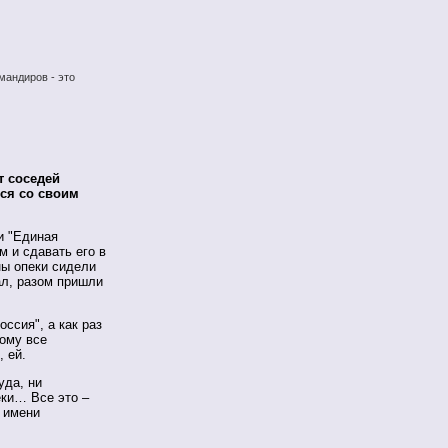
мандиров - это
т соседей
тся со своим
и "Единая
м и сдавать его в
ны опеки сидели
ал, разом пришли
ссия", а как раз
тому все
 ей.
уда, ни
еки… Все это –
о имени