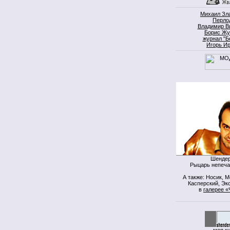
Михаил Зл
Перло
Владимир В
Борис Жу
журнал "Б
Игорь И
Шендер
Рыцарь непеча
А также: Носик, 
Касперский, Экс
в
галерее «
моя к