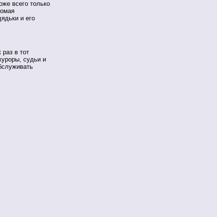
оже всего только
комая
ядьки и его
 раз в тот
куроры, судьи и
обслуживать
.