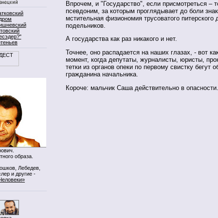
Впрочем, и "Государство", если присмотреться – т
псевдоним, за которым проглядывает до боли зна
атковский
мстительная физиономия трусоватого питерского д
дром
подельников.
ишневский
товский
есэдер?"
А государства как раз никакого и нет.
ртеньев
Точнее, оно распадается на наших глазах, - вот как
момент, когда депутаты, журналисты, юристы, про
тетки из органов опеки по первому свистку бегут 
гражданина начальника.
Короче: мальчик Саша действительно в опасности
ович.
тного образа.
Мошков, Лебедев,
лер и другие -
Человеки»
нопка