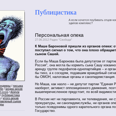
Публицистика
А если хочется поубивать отцов-ко
эдипов комплекс?
Персональная опека
27.06.2012 Радио "Свобода"
К Маше Бароновой пришли из органов опеки: о
поступил сигнал о том, что она плохо обращае
сыном Сашей.
Если бы Маша Баронова была депутатом от парти
Россия", она могла бы кормить сына Сашу кокаино
аренду группе педофилов-однопартийцев – и орга
бы тихо, а к соседям, подавшим враждебный сигн
бы ОМОН, налоговые органы и санэпидемстанция.
Но Маша, как назло – не депутат партии "Единая Ро
ендевры
/
письма
наоборот, активист оппозиционного движения, поэ
ебе
/
медиа-архив
вышеперечисленное предстоит, по всей видимости,
л ссср
/
форум
/
публицистика
р
/
итого-архив
В России нет ни парламента, ни телевидения, ни с
лавленый сырок
прокуратуры, ни санэпидемслужбы, ни органов оп
оры
только псевдонимы одного карательного органа п
Государство.