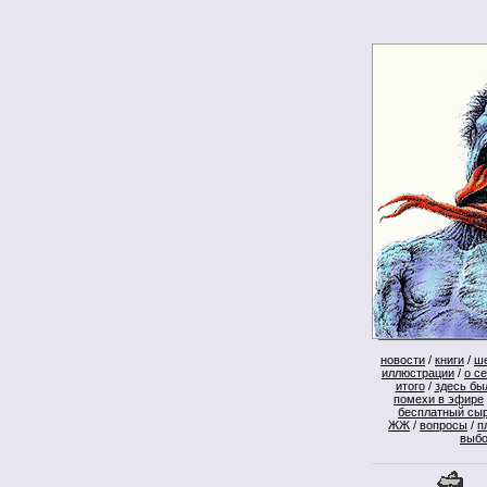
новости
/
книги
/
ш
иллюстрации
/
о с
итого
/
здесь бы
помехи в эфире
бесплатный сы
ЖЖ
/
вопросы
/
п
выб