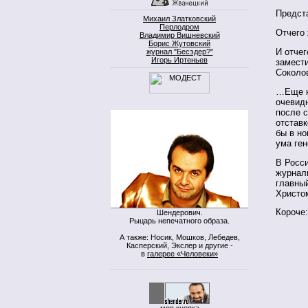
Предст
Михаил Златковский
Перлодром
Отчего
Владимир Вишневский
Борис Жутовский
И отчег
журнал "Бесэдер?"
Игорь Иртеньев
замести
Соколо
…Еще не
очевидн
после 
отставк
бы в но
ума ге
В Росси
журнал
главный
Христом
Короче
Шендерович.
Рыцарь непечатного образа.
А также: Носик, Мошков, Лебедев,
Касперский, Экслер и другие -
в
галерее «Человеки»
моя кнопка