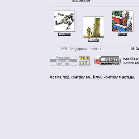
Главная
Книги
О себе
© В. Шендерович, тексты
М. З
жалобы и 
принимаю
Астма под контролем
,
Клуб контроля астмы
.