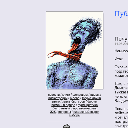
Пуб
Почу
14.06.20
Немного
Итак.
Охрана 
подстер
комитет
Там, в 
Дмитрий
высказа
новости
/
книги
/
шендевры
/
письма
него, е
иллюстрации
/
о себе
/
медиа-архив
Владим
итого
/
здесь был ссср
/
форум
помехи в эфире
/
публицистика
После ч
бесплатный сыр
/
итого-архив
ЖЖ
/
вопросы
/
плавленый сырок
лейтена
выборы
и отчал
Бастрык
пристре