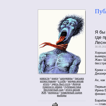
Пуб
Я бы
где 
Лесн
30.05.20
Хорошо 
вымерш
Жак» Ш
бесстр
Крики «
Джази
новости
/
книги
/
шендевры
/
письма
Ах, как
иллюстрации
/
о себе
/
медиа-архив
итого
/
здесь был ссср
/
форум
Первые
помехи в эфире
/
публицистика
бесплатный сыр
/
итого-архив
Ирина 
ЖЖ
/
вопросы
/
плавленый сырок
финанс
выборы
Бараба
— глав