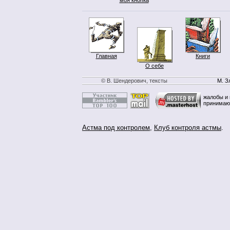
Главная
Книги
О себе
© В. Шендерович, тексты
М. З
жалобы и 
принимаю
Астма под контролем
,
Клуб контроля астмы
.