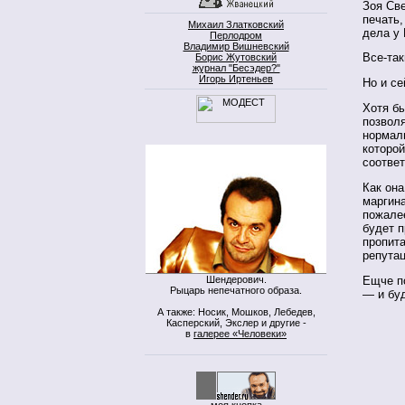
Зоя Све
печать,
Михаил Златковский
дела у
Перлодром
Владимир Вишневский
Все-так
Борис Жутовский
журнал "Бесэдер?"
Игорь Иртеньев
Но и се
Хотя бы
позвол
нормал
которой
соответ
Как она
маргина
пожалее
будет 
пропит
репутац
Шендерович.
Ещче по
Рыцарь непечатного образа.
— и буд
А также: Носик, Мошков, Лебедев,
Касперский, Экслер и другие -
в
галерее «Человеки»
моя кнопка