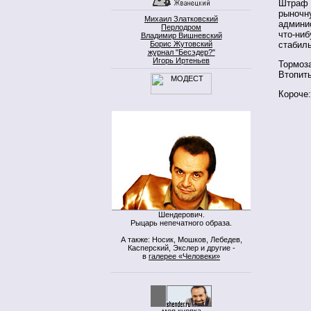
Штраф 
рыночну
Михаил Златковский
админис
Перлодром
что-ниб
Владимир Вишневский
Борис Жутовский
стабил
журнал "Бесэдер?"
Игорь Иртеньев
Тормоза
Втопить
Короче:
Шендерович.
Рыцарь непечатного образа.
А также: Носик, Мошков, Лебедев,
Касперский, Экслер и другие -
в
галерее «Человеки»
моя кнопка