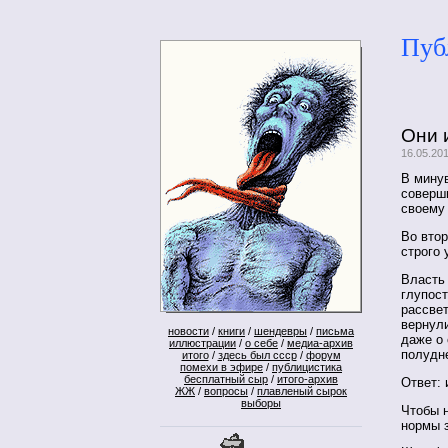
Пуб
Они 
16.05.20
В минув
соверши
своему
Во втор
строго 
Власть 
глупост
рассве
вернули
новости
/
книги
/
шендевры
/
письма
даже о 
иллюстрации
/
о себе
/
медиа-архив
полудне
итого
/
здесь был ссср
/
форум
помехи в эфире
/
публицистика
бесплатный сыр
/
итого-архив
Ответ: 
ЖЖ
/
вопросы
/
плавленый сырок
выборы
Чтобы н
нормы з