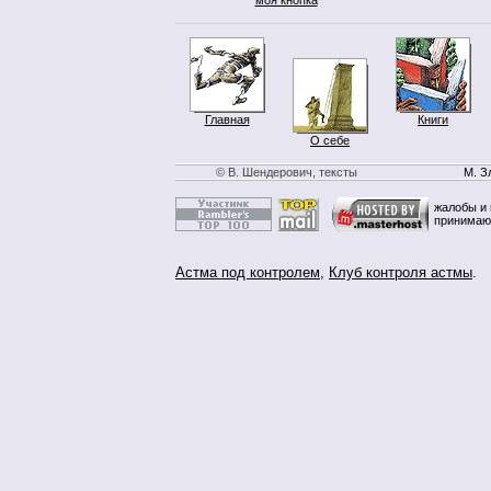
Главная
Книги
О себе
© В. Шендерович, тексты
М. З
жалобы и 
принимаю
Астма под контролем
,
Клуб контроля астмы
.