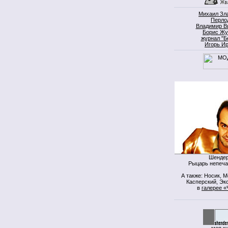
Михаил Зл
Перло
Владимир В
Борис Жу
журнал "Б
Игорь И
Шендер
Рыцарь непеча
А также: Носик, 
Касперский, Экс
в
галерее «
моя к