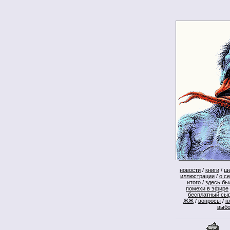
новости
/
книги
/
ш
иллюстрации
/
о с
итого
/
здесь бы
помехи в эфире
бесплатный сы
ЖЖ
/
вопросы
/
п
выб