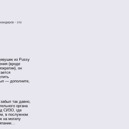
мандиров - это
девушек из Pussy
ения (вроде
ократии), он
гается
упить
был — дополните,
 забыл так давно,
тельного органа
ед СИЗО, где
ем, в послужном
ок на могилу
омпании…