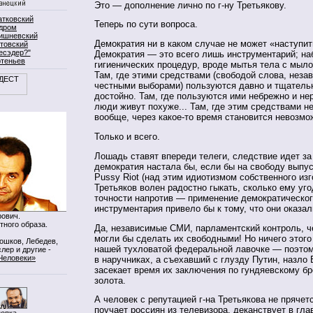
Это — дополнение лично по г-ну Третьякову.
атковский
Теперь по сути вопроса.
дром
ишневский
Демократия ни в каком случае не может «наступит
товский
есэдер?"
Демократия — это всего лишь инструментарий; на
ртеньев
гигиенических процедур, вроде мытья тела с мыло
Там, где этими средствами (свободой слова, нез
честными выборами) пользуются давно и тщатель
достойно. Там, где пользуются ими небрежно и н
люди живут похуже... Там, где этим средствами н
вообще, через какое-то время становится невозм
Только и всего.
Лошадь ставят впереди телеги, следствие идет за
демократия настала бы, если бы на свободу выпус
Pussy Riot (над этим идиотизмом собственного изг
Третьяков волен радостно гыкать, сколько ему угод
точности напротив — применение демократическо
инструментария привело бы к тому, что они оказал
ович.
тного образа.
Да, независимые СМИ, парламентский контроль, 
могли бы сделать их свободными! Но ничего этого
Мошков, Лебедев,
нашей тухловатой федеральной лавочке — поэтом
лер и другие -
Человеки»
в наручниках, а съехавший с глузду Путин, назло 
засекает время их заключения по гундяевскому бр
золота.
А человек с репутацией г-на Третьякова не прячет
поучает россиян из телевизора, деканствует в гла
нопка