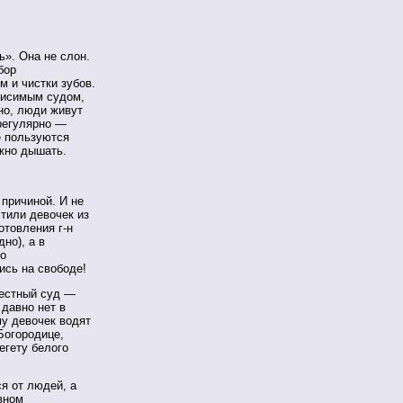
ь». Она не слон.
бор
м и чистки зубов.
ависимым судом,
но, люди живут
ерегулярно —
е пользуются
ожно дышать.
 причиной. И не
тили девочек из
отовления г-н
но), а в
го
ись на свободе!
честный суд —
 давно нет в
у девочек водят
Богородице,
егету белого
ся от людей, а
вном