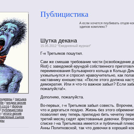
Публицистика
А если хочется поубивать отцов-ко
эдипов комплекс?
Шутка декана
15.05.2012 "Ежедневный журнал"
Г-н Третьяков пошутил.
Сам же смешав требование чести (освобождение 
Riot) с заведомой ерундой собственного приготовл
переименования Бульварного кольца в Кольцо Дем
ухмыльнулся и спросил нравоучительно, как пола
наставнику юношества: «После этого должна наст
демократия. Или я что-то важное забыл? Если за
пожалуйста!».
Дополняю, пожалуйста.
ендевры
/
письма
ебе
/
медиа-архив
Во-первых, г-н Третьяков забыл совесть. Впрочем,
л ссср
/
форум
что и дергаться поздно. Жизнь без этого обремени
/
публицистика
р
/
итого-архив
позволяет ему теперь прилюдно бить чечетку пер
лавленый сырок
третий месяц сидят арестованные девочки. Впроч
оры
списке г-на Третьякова имеется и публичный плев
Анны Политковской, так что девочки в хорошей к