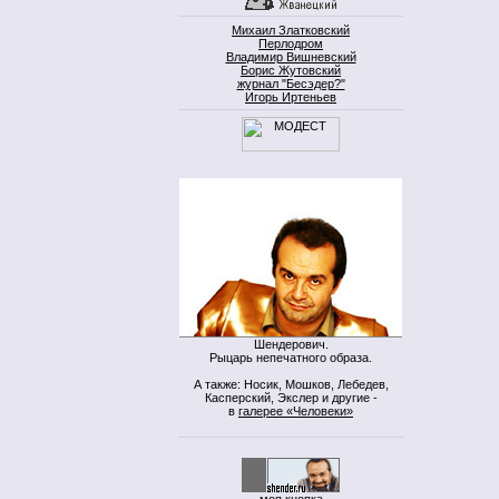
Михаил Златковский
Перлодром
Владимир Вишневский
Борис Жутовский
журнал "Бесэдер?"
Игорь Иртеньев
Шендерович.
Рыцарь непечатного образа.
А также: Носик, Мошков, Лебедев,
Касперский, Экслер и другие -
в
галерее «Человеки»
моя кнопка