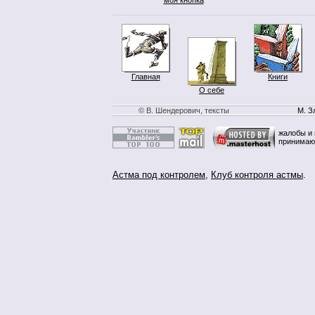
Главная
Книги
О себе
© В. Шендерович, тексты
М. З
жалобы и 
принимаю
Астма под контролем
,
Клуб контроля астмы
.