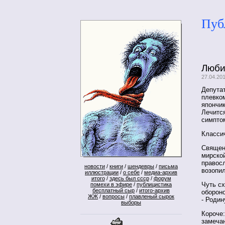
Пуб
Люби
27.04.20
Депутат
плевком
япончик
Лечится
симпто
Классич
Священ
мирской
правосл
новости
/
книги
/
шендевры
/
письма
возопи
иллюстрации
/
о себе
/
медиа-архив
итого
/
здесь был ссср
/
форум
Чуть сх
помехи в эфире
/
публицистика
бесплатный сыр
/
итого-архив
оборон
ЖЖ
/
вопросы
/
плавленый сырок
- Родин
выборы
Короче:
замечан