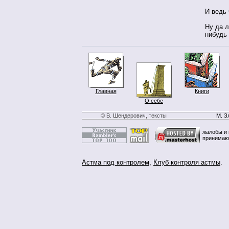
И ведь 
Ну да л
нибудь 
Главная
Книги
О себе
© В. Шендерович, тексты
М. З
жалобы и 
принимаю
Астма под контролем
,
Клуб контроля астмы
.