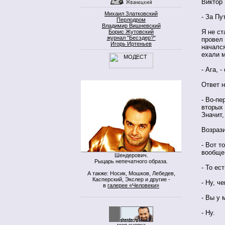
Виктор
Михаил Златковский
- За Пу
Перлодром
Владимир Вишневский
Я не ст
Борис Жутовский
журнал "Бесэдер?"
провел 
Игорь Иртеньев
начался
ехали 
- Ага, -
Ответ н
- Во-пе
вторых 
Значит,
Возрази
- Вот т
вообще
Шендерович.
Рыцарь непечатного образа.
- То ест
А также: Носик, Мошков, Лебедев,
Касперский, Экслер и другие -
- Ну, ч
в
галерее «Человеки»
- Вы у 
- Ну.
моя кнопка