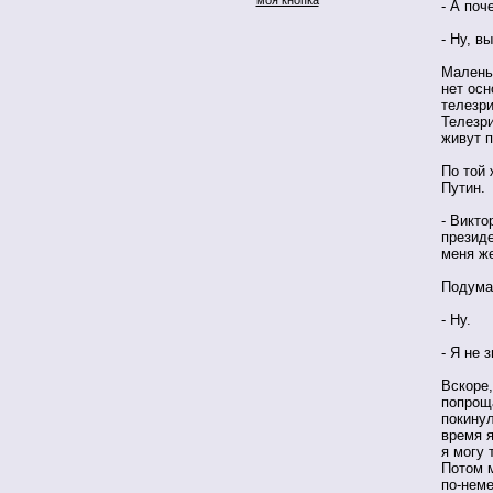
- А поч
- Ну, в
Малень
нет осн
телезр
Телезри
живут п
По той 
Путин.
- Викто
президе
меня же
Подумав
- Ну.
- Я не 
Вскоре
попрощ
покину
время я
я могу 
Потом м
по-неме