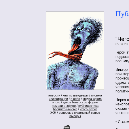
Пуб
"Чег
05.04.200
Герой э
подвоз
восьми
Виктор 
поинтер
произош
сделать
человек
политик
новости
/
книги
/
шендевры
/
письма
иллюстрации
/
о себе
/
медиа-архив
Через 
итого
/
здесь был ссср
/
форум
неиспо
помехи в эфире
/
публицистика
сказал 
бесплатный сыр
/
итого-архив
че-то п
ЖЖ
/
вопросы
/
плавленый сырок
выборы
- И за 