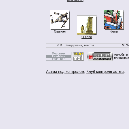
Главная
Книги
О себе
© В. Шендерович, тексты
М. З
жалобы и 
принимаю
Астма под контролем
,
Клуб контроля астмы
.