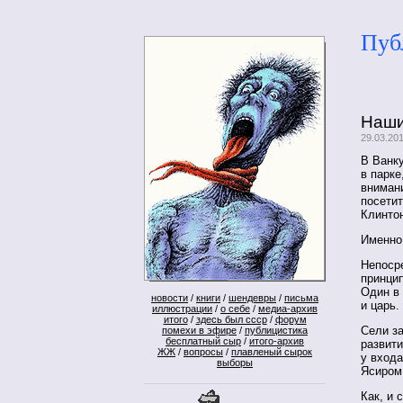
Пуб
Наши
29.03.20
В Ванк
в парке
вниман
посетит
Клинтон
Именно 
Непоср
принци
Один в 
новости
/
книги
/
шендевры
/
письма
и царь.
иллюстрации
/
о себе
/
медиа-архив
итого
/
здесь был ссср
/
форум
Сели за
помехи в эфире
/
публицистика
бесплатный сыр
/
итого-архив
развити
ЖЖ
/
вопросы
/
плавленый сырок
у вход
выборы
Ясиром
Как, и 