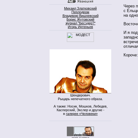
Через 
Михаил Златковский
с Ельци
Перлодром
на одно
Владимир Вишневский
Борис Жутовский
журнал "Бесэдер?"
Восточ
Игорь Иртеньев
И я по
западно
встрече
отличая
Короче:
Шендерович.
Рыцарь непечатного образа.
А также: Носик, Мошков, Лебедев,
Касперский, Экслер и другие -
в
галерее «Человеки»
моя кнопка