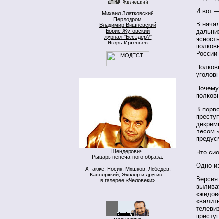
И вот 
Михаил Златковский
Перлодром
В начал
Владимир Вишневский
Борис Жутовский
дальни
журнал "Бесэдер?"
ясност
Игорь Иртеньев
полков
России 
Полков
уголов
Почему 
полковн
В перво
преступ
декрими
лесом «
предусм
Шендерович.
Что сие
Рыцарь непечатного образа.
Одно из
А также: Носик, Мошков, Лебедев,
Касперский, Экслер и другие -
Версия
в
галерее «Человеки»
выливат
«жидов
«валить
телевиз
преступ
моя кнопка