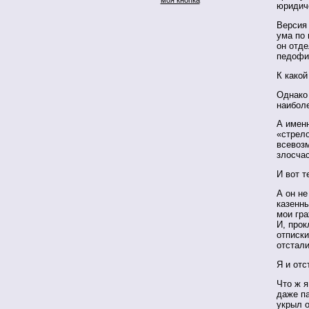
юридич
Версия 
ума по 
он отд
педофи
К какой
Однако 
наибол
А именн
«стрело
всевоз
злосчас
И вот т
А он не
казенны
мои гра
И, прок
отписки
отстали
Я и отс
Что ж 
даже па
укрыл 