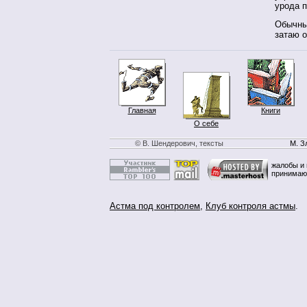
урода п
Обычны
затаю 
Главная
Книги
О себе
© В. Шендерович, тексты
М. З
жалобы и 
принимаю
Астма под контролем
,
Клуб контроля астмы
.