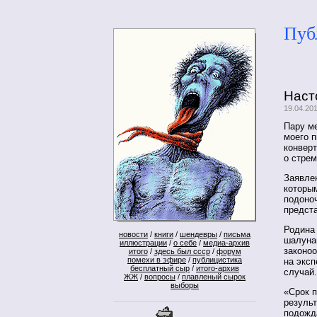
Пуб
Наст
19.04.20
Пару ме
моего п
конвер
о стре
Заявле
которым
подоноч
предст
Родина 
новости
/
книги
/
шендевры
/
письма
шалуна
иллюстрации
/
о себе
/
медиа-архив
законо
итого
/
здесь был ссср
/
форум
помехи в эфире
/
публицистика
на эксп
бесплатный сыр
/
итого-архив
случай.
ЖЖ
/
вопросы
/
плавленый сырок
выборы
«Срок 
резуль
подожд