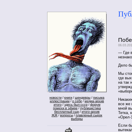
Пуб
Побе
06.03.20
— Где 
незнак
Дело бы
Мы сто
где вых
на так 
утвержд
«выбор
новости
/
книги
/
шендевры
/
письма
Никаких
иллюстрации
/
о себе
/
медиа-архив
все же 
итого
/
здесь был ссср
/
форум
мной вы
помехи в эфире
/
публицистика
бесплатный сыр
/
итого-архив
Тетка, 
ЖЖ
/
вопросы
/
плавленый сырок
«Орел-
выборы
Если б
вытека