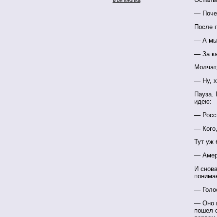
— Поче
После п
— А мы
— За к
Молчат,
— Ну, х
Пауза. 
идею:
— Росс
— Кого
Тут уж 
— Амери
И снова
понима
— Голо
— Оно 
пошел о