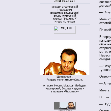
состоя
детски
Михаил Златковский
Перлодром
— Отку
Владимир Вишневский
Борис Жутовский
журнал "Бесэдер?"
Молчит
Игорь Иртеньев
строгий
По край
В переу
направ
обрезка
старшой
метро и
Немест
ожидая
— Отку
тусовав
Отверн
Шендерович.
Рыцарь непечатного образа.
— А че
А также: Носик, Мошков, Лебедев,
Касперский, Экслер и другие -
Молчат
в
галерее «Человеки»
Потом 
— Подд
Осталь
моя кнопка