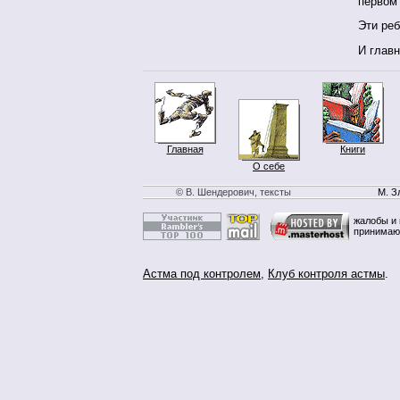
первом 
Эти реб
И главн
Главная
Книги
О себе
© В. Шендерович, тексты
М. З
жалобы и 
принимаю
Астма под контролем
,
Клуб контроля астмы
.