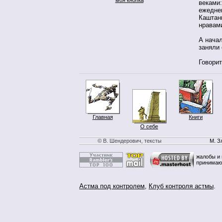
веками
ежедне
Каштанк
нравам
А начал
заняли 
Говорит
Главная
Книги
О себе
© В. Шендерович, тексты
М. З
жалобы и 
принимаю
Астма под контролем
,
Клуб контроля астмы
.