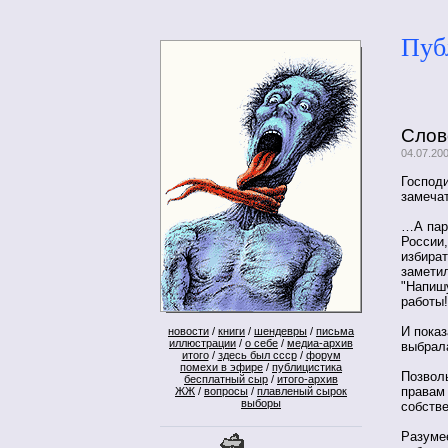
Пуб
Слов
04.07.200
Господи
замечат
…А пар
России,
избират
заметил
"Напишу
работы!
И показ
новости
/
книги
/
шендевры
/
письма
иллюстрации
/
о себе
/
медиа-архив
выбрала
итого
/
здесь был ссср
/
форум
помехи в эфире
/
публицистика
Позволь
бесплатный сыр
/
итого-архив
правам 
ЖЖ
/
вопросы
/
плавленый сырок
выборы
собств
Разумее