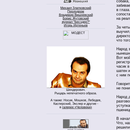
собака,
забивае
Михаил Златковский
в глаза
Перлодром
сопоста
Владимир Вишневский
на реал
Борис Жутовский
журнал "Бесэдер?"
Игорь Иртеньев
За четы
выучил,
директо
что тог
Народ з
нынешн
Вот мо
регистр
часик в
шатен 
с ним п
Говори
не пон
Шендерович.
Рыцарь непечатного образа.
Народ д
А также: Носик, Мошков, Лебедев,
разгово
Касперский, Экслер и другие -
уступк
в
галерее «Человеки»
пшениц
В начал
Что, на
решили 
моя кнопка